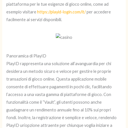
piattaforma per le tue esigenze di gioco online, come ad
esempio visitare
https://playid-login.com/it/
per accedere
facilmente ai servizi disponibili.
Panoramica di PlayID
PlayID rappresenta una soluzione all’avanguardia per chi
desidera un metodo sicuro e veloce per gestire le proprie
transazioni di gioco online. Questa applicazione mobile
consente di effettuare pagamenti in pochi clic, facilitando
l’accesso a una vasta gamma di piattaforme di gioco. Con
funzionalità come il “Vault”, gli utenti possono anche
guadagnare un rendimento annuale fino al 10% sui propri
fondi. Inoltre, la registrazione è semplice e veloce, rendendo
PlayID un’opzione attraente per chiunque voglia iniziare a