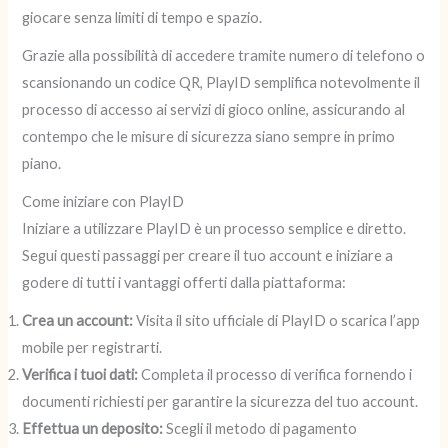
giocare senza limiti di tempo e spazio.
Grazie alla possibilità di accedere tramite numero di telefono o
scansionando un codice QR, PlayID semplifica notevolmente il
processo di accesso ai servizi di gioco online, assicurando al
contempo che le misure di sicurezza siano sempre in primo
piano.
Come iniziare con PlayID
Iniziare a utilizzare PlayID è un processo semplice e diretto.
Segui questi passaggi per creare il tuo account e iniziare a
godere di tutti i vantaggi offerti dalla piattaforma:
Crea un account:
Visita il sito ufficiale di PlayID o scarica l’app
mobile per registrarti.
Verifica i tuoi dati:
Completa il processo di verifica fornendo i
documenti richiesti per garantire la sicurezza del tuo account.
Effettua un deposito:
Scegli il metodo di pagamento