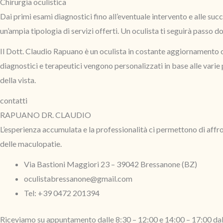
Chirurgia oculistica
Dai primi esami diagnostici fino all’eventuale intervento e alle succe
un’ampia tipologia di servizi offerti. Un oculista ti seguirà passo 
Il Dott. Claudio Rapuano è un oculista in costante aggiornamento ch
diagnostici e terapeutici vengono personalizzati in base alle varie 
della vista.
contatti
RAPUANO DR. CLAUDIO
L’esperienza accumulata e la professionalità ci permettono di affront
delle maculopatie.
Via Bastioni Maggiori 23 – 39042 Bressanone (BZ)
oculistabressanone@gmail.com
Tel: +39 0472 201394
Riceviamo su appuntamento dalle 8:30 – 12:00 e 14:00 – 17:00 dal 