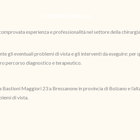
Home
Lo Studio Oculistico
L’Attività
omprovata esperienza e professionalità nel settore della chirurgia o
ente gli eventuali problemi di vista e gli interventi da eseguire: pe
ero percorso diagnostico e terapeutico.
ia Bastioni Maggiori 23 a Bressanone in provincia di Bolzano e l’al
lemi di vista.