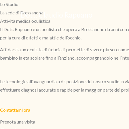
Vai
Lo Studio
al
La sede di Bressanone
Dott. Claudio Rapuano
contenuto
Attività medica oculistica
Il Dott. Rapuano è un oculista che opera a Bressanone da anni con c
per la cura di difetti e malattie dell’occhio.
Affidarsi a un oculista di fiducia ti permette di vivere più serenam
bambino in età scolare fino all’anziano, accompagnandolo nell’int
Le tecnologie all’avanguardia a disposizione del nostro studio in v
effettuare diagnosi accurate e rapide per la maggior parte dei prob
Contattami ora
Prenota una visita