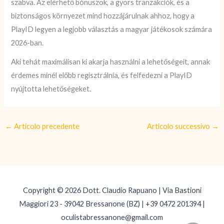
szabva. Az elérhető bónuszok, a gyors tranzakciók, és a
biztonságos környezet mind hozzájárulnak ahhoz, hogy a
PlayID legyen a legjobb választás a magyar játékosok számára
2026-ban.
Aki tehát maximálisan ki akarja használni a lehetőségeit, annak
érdemes minél előbb regisztrálnia, és felfedezni a PlayID
nyújtotta lehetőségeket.
←
Articolo precedente
Articolo successivo
→
Copyright © 2026 Dott. Claudio Rapuano | Via Bastioni
Maggiori 23 - 39042 Bressanone (BZ) | +39 0472 201394 |
oculistabressanone@gmail.com