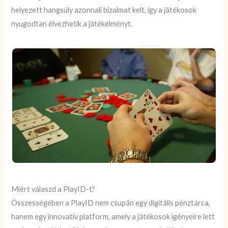
helyezett hangsúly azonnali bizalmat kelt, így a játékosok
nyugodtan élvezhetik a játékélményt.
Miért válaszd a PlayID-t?
Összességében a PlayID nem csupán egy digitális pénztárca,
hanem egy innovatív platform, amely a játékosok igényeire lett