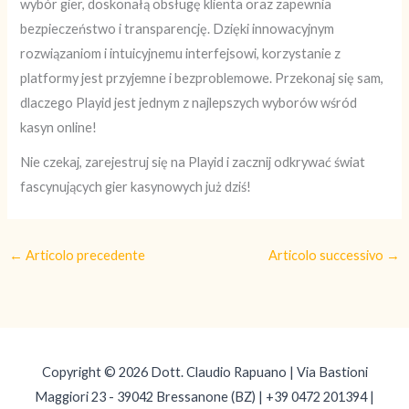
wybór gier, doskonałą obsługę klienta oraz zapewnia
bezpieczeństwo i transparencję. Dzięki innowacyjnym
rozwiązaniom i intuicyjnemu interfejsowi, korzystanie z
platformy jest przyjemne i bezproblemowe. Przekonaj się sam,
dlaczego Playid jest jednym z najlepszych wyborów wśród
kasyn online!
Nie czekaj, zarejestruj się na Playid i zacznij odkrywać świat
fascynujących gier kasynowych już dziś!
←
Articolo precedente
Articolo successivo
→
Copyright © 2026 Dott. Claudio Rapuano | Via Bastioni
Maggiori 23 - 39042 Bressanone (BZ) | +39 0472 201394 |