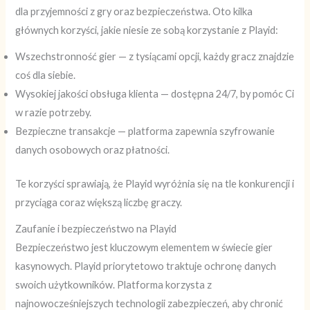
dla przyjemności z gry oraz bezpieczeństwa. Oto kilka
głównych korzyści, jakie niesie ze sobą korzystanie z Playid:
Wszechstronność gier — z tysiącami opcji, każdy gracz znajdzie
coś dla siebie.
Wysokiej jakości obsługa klienta — dostępna 24/7, by pomóc Ci
w razie potrzeby.
Bezpieczne transakcje — platforma zapewnia szyfrowanie
danych osobowych oraz płatności.
Te korzyści sprawiają, że Playid wyróżnia się na tle konkurencji i
przyciąga coraz większą liczbę graczy.
Zaufanie i bezpieczeństwo na Playid
Bezpieczeństwo jest kluczowym elementem w świecie gier
kasynowych. Playid priorytetowo traktuje ochronę danych
swoich użytkowników. Platforma korzysta z
najnowocześniejszych technologii zabezpieczeń, aby chronić