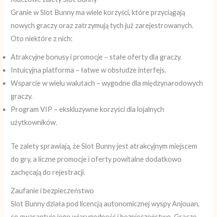
Granie w Slot Bunny ma wiele korzyści, które przyciągają
nowych graczy oraz zatrzymują tych już zarejestrowanych.
Oto niektóre z nich:
Atrakcyjne bonusy i promocje – stałe oferty dla graczy.
Intuicyjna platforma – łatwe w obsłudze interfejs.
Wsparcie w wielu walutach – wygodne dla międzynarodowych
graczy.
Program VIP – ekskluzywne korzyści dla lojalnych
użytkowników.
Te zalety sprawiają, że Slot Bunny jest atrakcyjnym miejscem
do gry, a liczne promocje i oferty powitalne dodatkowo
zachęcają do rejestracji.
Zaufanie i bezpieczeństwo
Slot Bunny działa pod licencją autonomicznej wyspy Anjouan,
co gwarantuje jego wiarygodność i bezpieczeństwo. Gracze