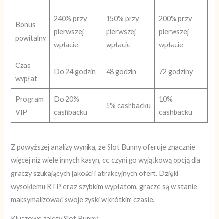
240% przy
150% przy
200% przy
Bonus
pierwszej
pierwszej
pierwszej
powitalny
wpłacie
wpłacie
wpłacie
Czas
Do 24 godzin
48 godzin
72 godziny
wypłat
Program
Do 20%
10%
5% cashbacku
VIP
cashbacku
cashbacku
Z powyższej analizy wynika, że Slot Bunny oferuje znacznie
więcej niż wiele innych kasyn, co czyni go wyjątkową opcją dla
graczy szukających jakości i atrakcyjnych ofert. Dzięki
wysokiemu RTP oraz szybkim wypłatom, gracze są w stanie
maksymalizować swoje zyski w krótkim czasie.
Kluczowe zalety Slot Bunny