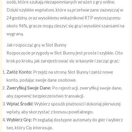
osób, które szukają niezapomnianych wrażeń z gry online.
Dzięki szybkim wypłatom, które są przetwarzane zazwyczaj w
24 godziny, oraz wysokiemu wskaźnikowi RTP wynoszącemu
około 96%, gracze mogą cieszyć się grą i wysokimi szansami na
wygraną.
Jak rozpocząć grę w Slot Bunny
Rozpoczęcie przygody w Slot Bunny jest proste i szybkie. Oto
krok po kroku, jak zarejestrować się w kasynie i zacząć grać:
Załóż Konto:
Przejdź na stronę Slot Bunny i załóż nowe
konto, podając swoje dane osobowe.
Zweryfikuj Swoje Dane:
Po rejestracji, zweryfikuj swoje dane,
aby zapewnić bezpieczeństwo transakcji.
Wpłać Środki:
Wybierz sposób płatności i dokonaj pierwszej
wpłaty, aby skorzystać z bonusu powitalnego.
Wybierz Grę:
Przeglądaj dostępne automaty do gier i wybierz
ten, który Cię interesuje.