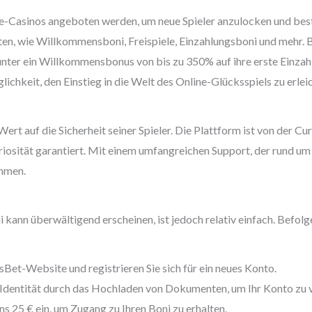
ne-Casinos angeboten werden, um neue Spieler anzulocken und bes
en, wie Willkommensboni, Freispiele, Einzahlungsboni und mehr. 
unter ein Willkommensbonus von bis zu 350% auf ihre erste Einzahl
chkeit, den Einstieg in die Welt des Online-Glücksspiels zu erle
rt auf die Sicherheit seiner Spieler. Die Plattform ist von der C
osität garantiert. Mit einem umfangreichen Support, der rund um 
ehmen.
 kann überwältigend erscheinen, ist jedoch relativ einfach. Befolg
Bet-Website und registrieren Sie sich für ein neues Konto.
 Identität durch das Hochladen von Dokumenten, um Ihr Konto zu ve
s 25 € ein, um Zugang zu Ihren Boni zu erhalten.