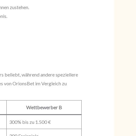
Ihnen zustehen.
nis.
rs beliebt, während andere speziellere
res von OrionsBet im Vergleich zu
Wettbewerber B
300% bis zu 1.500 €
300 Freispiele