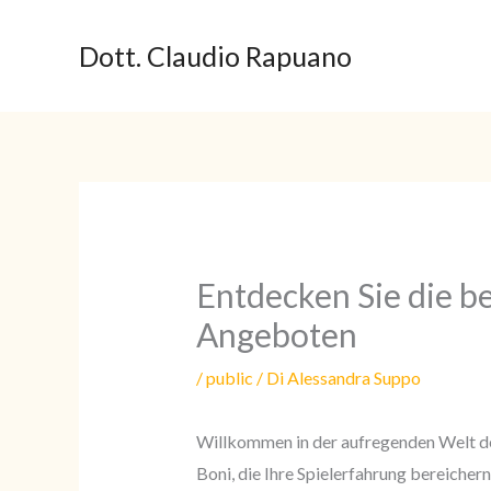
Vai
al
Dott. Claudio Rapuano
contenuto
Entdecken Sie die be
Angeboten
/
public
/ Di
Alessandra Suppo
Willkommen in der aufregenden Welt der 
Boni, die Ihre Spielerfahrung bereichern