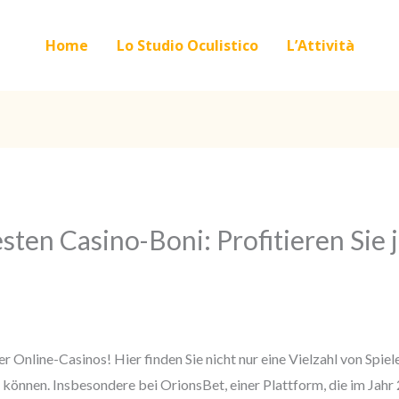
Home
Lo Studio Oculistico
L’Attività
sten Casino-Boni: Profitieren Sie 
Online-Casinos! Hier finden Sie nicht nur eine Vielzahl von Spiel
 können. Insbesondere bei OrionsBet, einer Plattform, die im Jahr 2