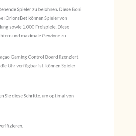
tehende Spieler zu belohnen. Diese Boni
Bei OrionsBet können Spieler von
ung sowie 1.000 Freispiele. Diese
ichtern und maximale Gewinne zu
uraçao Gaming Control Board lizenziert,
die Uhr verfügbar ist, können Spieler
en Sie diese Schritte, um optimal von
rifizieren.