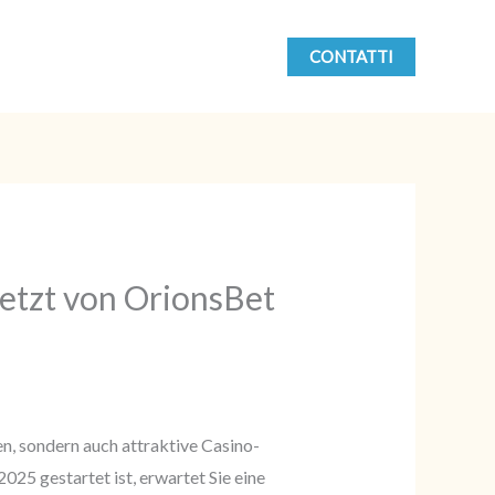
CONTATTI
jetzt von OrionsBet
en, sondern auch attraktive Casino-
025 gestartet ist, erwartet Sie eine