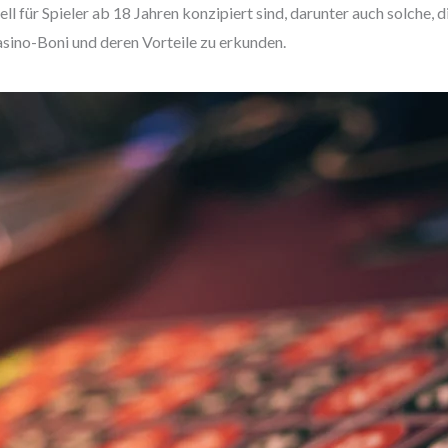
ll für Spieler ab 18 Jahren konzipiert sind, darunter auch solche, d
asino-Boni und deren Vorteile zu erkunden.