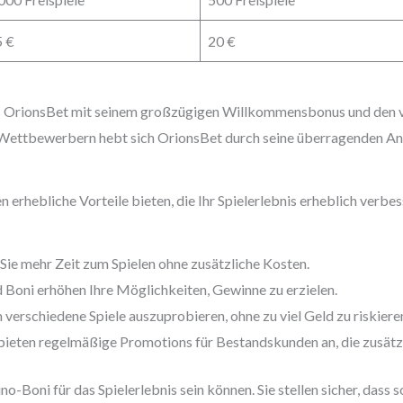
5 €
20 €
ss OrionsBet mit seinem großzügigen Willkommensbonus und den vi
zu Wettbewerbern hebt sich OrionsBet durch seine überragenden A
erhebliche Vorteile bieten, die Ihr Spielerlebnis erheblich verbes
 Sie mehr Zeit zum Spielen ohne zusätzliche Kosten.
Boni erhöhen Ihre Möglichkeiten, Gewinne zu erzielen.
m verschiedene Spiele auszuprobieren, ohne zu viel Geld zu riskiere
 bieten regelmäßige Promotions für Bestandskunden an, die zusät
no-Boni für das Spielerlebnis sein können. Sie stellen sicher, dass