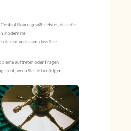
 Control Board gewährleistet, dass die
rch modernste
h darauf verlassen, dass ihre
Probleme auftreten oder Fragen
ng steht, wenn Sie sie benötigen.