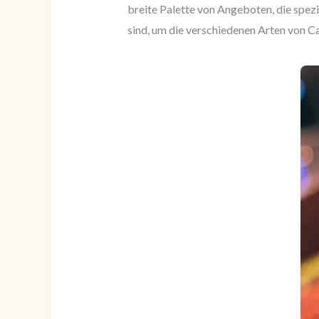
breite Palette von Angeboten, die spezie
sind, um die verschiedenen Arten von C