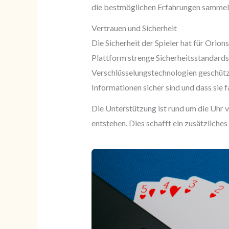
die bestmöglichen Erfahrungen sammel
Vertrauen und Sicherheit
Die Sicherheit der Spieler hat für Orio
Plattform strenge Sicherheitsstandards
Verschlüsselungstechnologien geschützt,
Informationen sicher sind und dass sie 
Die Unterstützung ist rund um die Uhr v
entstehen. Dies schafft ein zusätzliches