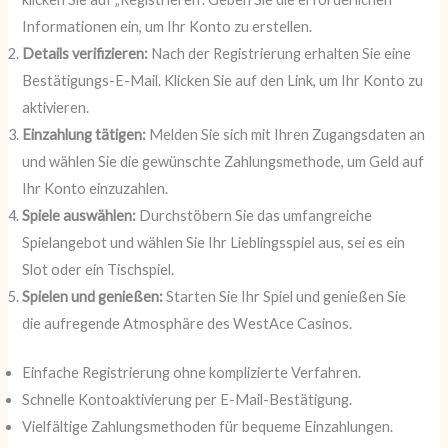
Informationen ein, um Ihr Konto zu erstellen.
Details verifizieren:
Nach der Registrierung erhalten Sie eine
Bestätigungs-E-Mail. Klicken Sie auf den Link, um Ihr Konto zu
aktivieren.
Einzahlung tätigen:
Melden Sie sich mit Ihren Zugangsdaten an
und wählen Sie die gewünschte Zahlungsmethode, um Geld auf
Ihr Konto einzuzahlen.
Spiele auswählen:
Durchstöbern Sie das umfangreiche
Spielangebot und wählen Sie Ihr Lieblingsspiel aus, sei es ein
Slot oder ein Tischspiel.
Spielen und genießen:
Starten Sie Ihr Spiel und genießen Sie
die aufregende Atmosphäre des WestAce Casinos.
Einfache Registrierung ohne komplizierte Verfahren.
Schnelle Kontoaktivierung per E-Mail-Bestätigung.
Vielfältige Zahlungsmethoden für bequeme Einzahlungen.