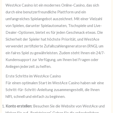
WestAce Casino ist ein modernes Online-Casino, das sich
durch eine benutzerfreundliche Plattform und ein
umfangreiches Spielangebot auszeichnet. Mit einer Vielzahl
von Spielen, darunter Spielautomaten, Tischspiele und Live-
Dealer-Optionen, bietet es für jeden Geschmack etwas. Die
Sicherheit der Spieler hat höchste Priorität, und WestAce
verwendet zertifizierte Zufallszahlengeneratoren (RNG), um
ein faires Spiel zu gewährleisten. Zudem steht Ihnen ein 24/7-
Kundensupport zur Verfügung, um Ihnen bei Fragen oder
Anliegen jederzeit zu helfen.
Erste Schritte im WestAce Casino
Für einen optimalen Start im WestAce Casino haben wir eine
Schritt-für-Schritt-Anleitung zusammengestellt, die Ihnen
hilft, schnell und einfach zu beginnen.
Konto erstellen:
Besuchen Sie die Website von WestAce und
klicken Sie auf „Registrieren”. Geben Sie die erforderlichen