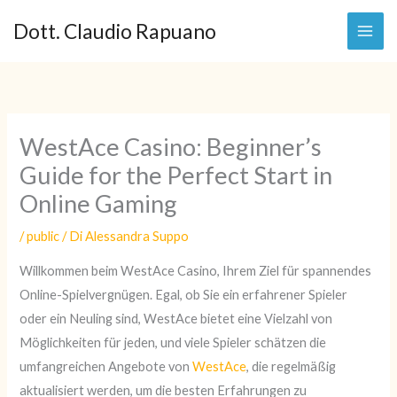
Vai
Dott. Claudio Rapuano
al
MAI
contenuto
ME
WestAce Casino: Beginner’s
Guide for the Perfect Start in
Online Gaming
/
public
/ Di
Alessandra Suppo
Willkommen beim WestAce Casino, Ihrem Ziel für spannendes
Online-Spielvergnügen. Egal, ob Sie ein erfahrener Spieler
oder ein Neuling sind, WestAce bietet eine Vielzahl von
Möglichkeiten für jeden, und viele Spieler schätzen die
umfangreichen Angebote von
WestAce
, die regelmäßig
aktualisiert werden, um die besten Erfahrungen zu