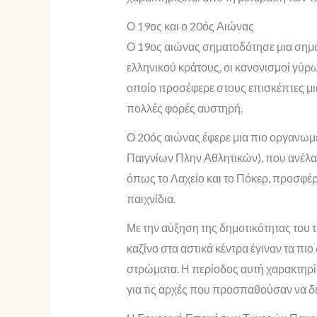
Ο 19ος και ο 20ός Αιώνας
Ο 19ος αιώνας σηματοδότησε μια σημα
ελληνικού κράτους, οι κανονισμοί γύρω
οποίο προσέφερε στους επισκέπτες μι
πολλές φορές αυστηρή.
Ο 20ός αιώνας έφερε μια πιο οργανωμ
Παιγνίων Πλην Αθλητικών), που ανέλαβ
όπως το Λαχείο και το Πόκερ, προσφέρ
παιχνίδια.
Με την αύξηση της δημοτικότητας του 
καζίνο στα αστικά κέντρα έγιναν τα 
στρώματα. Η περίοδος αυτή χαρακτηρ
για τις αρχές που προσπαθούσαν να δι