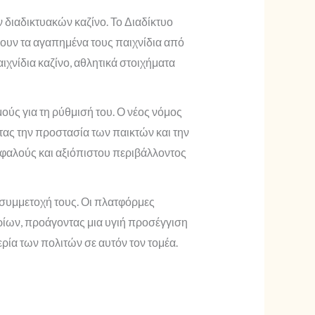
 διαδικτυακών καζίνο. Το Διαδίκτυο
νουν τα αγαπημένα τους παιχνίδια από
χνίδια καζίνο, αθλητικά στοιχήματα
ούς για τη ρύθμισή του. Ο νέος νόμος
τας την προστασία των παικτών και την
σφαλούς και αξιόπιστου περιβάλλοντος
 συμμετοχή τους. Οι πλατφόρμες
ρίων, προάγοντας μια υγιή προσέγγιση
ερία των πολιτών σε αυτόν τον τομέα.