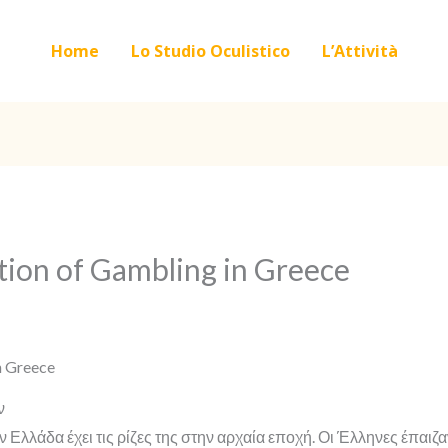
Home
Lo Studio Oculistico
L’Attività
tion of Gambling in Greece
n Greece
ν
 Ελλάδα έχει τις ρίζες της στην αρχαία εποχή. Οι Έλληνες έπαιζα