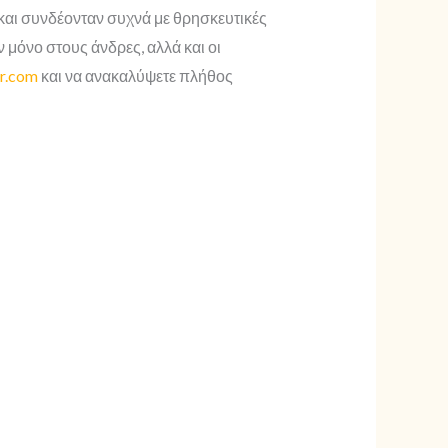
 και συνδέονταν συχνά με θρησκευτικές
ν μόνο στους άνδρες, αλλά και οι
r.com
και να ανακαλύψετε πλήθος