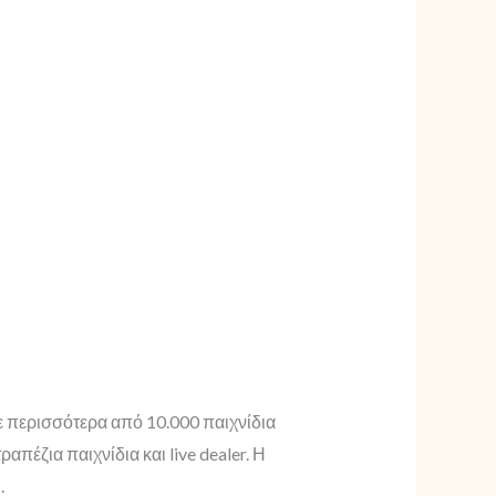
ε περισσότερα από 10.000 παιχνίδια
πέζια παιχνίδια και live dealer. Η
.