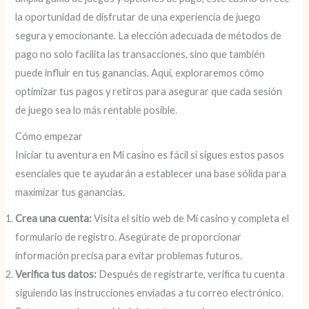
la oportunidad de disfrutar de una experiencia de juego
segura y emocionante. La elección adecuada de métodos de
pago no solo facilita las transacciones, sino que también
puede influir en tus ganancias. Aquí, exploraremos cómo
optimizar tus pagos y retiros para asegurar que cada sesión
de juego sea lo más rentable posible.
Cómo empezar
Iniciar tu aventura en Mi casino es fácil si sigues estos pasos
esenciales que te ayudarán a establecer una base sólida para
maximizar tus ganancias.
Crea una cuenta:
Visita el sitio web de Mi casino y completa el
formulario de registro. Asegúrate de proporcionar
información precisa para evitar problemas futuros.
Verifica tus datos:
Después de registrarte, verifica tu cuenta
siguiendo las instrucciones enviadas a tu correo electrónico.