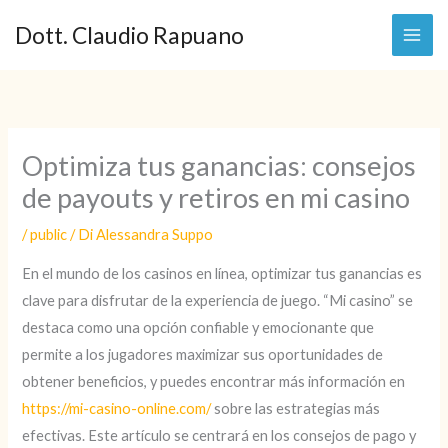
Vai
Dott. Claudio Rapuano
al
MAI
contenuto
ME
Optimiza tus ganancias: consejos
de payouts y retiros en mi casino
/
public
/ Di
Alessandra Suppo
En el mundo de los casinos en línea, optimizar tus ganancias es
clave para disfrutar de la experiencia de juego. “Mi casino” se
destaca como una opción confiable y emocionante que
permite a los jugadores maximizar sus oportunidades de
obtener beneficios, y puedes encontrar más información en
https://mi-casino-online.com/
sobre las estrategias más
efectivas. Este artículo se centrará en los consejos de pago y