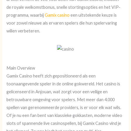
de royale welkomstbonus, snelle stortingsopties en het VIP-
programma, waarbij
Gamix casino
een uitstekende keuze is
voor zowel nieuwe als ervaren spelers die hun spelervaring
willen verbeteren.
Main Overview
Gamix Casino heeft zich gepositioneerd als een
toonaangevende speler in de online gokwereld. Het casino is
gelicenseerd in Anjouan, wat zorgt voor een veilige en
betrouwbare omgeving voor spelers. Met meer dan 4.000
spellen van gerenommeerde providers, is er voor elk wat wils.
Of je nu een fan bent van klassieke gokkasten, moderne video
slots of spannende live casinospellen, bij Gamix Casino vind je