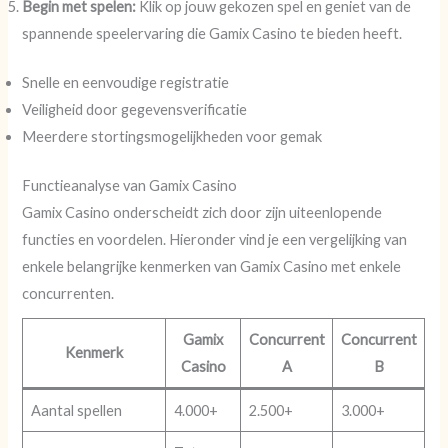
Begin met spelen:
Klik op jouw gekozen spel en geniet van de
spannende speelervaring die Gamix Casino te bieden heeft.
Snelle en eenvoudige registratie
Veiligheid door gegevensverificatie
Meerdere stortingsmogelijkheden voor gemak
Functieanalyse van Gamix Casino
Gamix Casino onderscheidt zich door zijn uiteenlopende
functies en voordelen. Hieronder vind je een vergelijking van
enkele belangrijke kenmerken van Gamix Casino met enkele
concurrenten.
Gamix
Concurrent
Concurrent
Kenmerk
Casino
A
B
Aantal spellen
4.000+
2.500+
3.000+