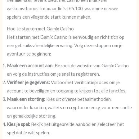
het allemaal. Tevens biedt het casino een multi-tier
welkomstbonus tot maar liefst €5.100, waarmee nieuwe
spelers een vliegende start kunnen maken.
Hoe te starten met Gamix Casino
Het starten met Gamix Casino is eenvoudig en richt zich op
een gebruiksvriendelijke ervaring. Volg deze stappen om je
avontuur te beginnen:
Maak een account aan:
Bezoek de website van Gamix Casino
en volg de instructies om je snel te registreren.
Verifieer je gegevens:
Voltooi het verificatieproces om je
account te beveiligen en toegang te krijgen tot alle functies.
Maak een storting:
Kies uit diverse betaalmethoden,
waaronder kaarten, wallets en cryptocurrency, voor een snelle
en gemakkelijke storting.
Kies je spel:
Bekijk het uitgebreide aanbod en selecteer het
spel dat je wilt spelen.