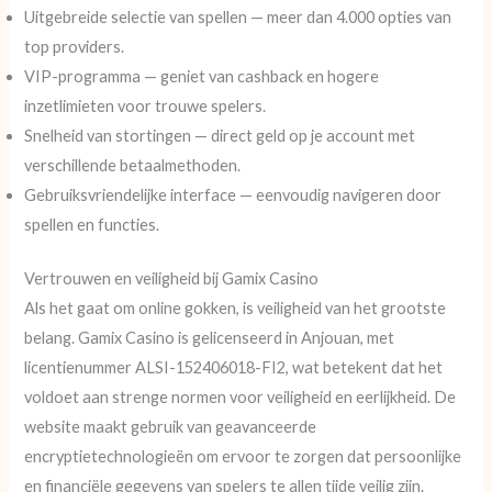
Uitgebreide selectie van spellen — meer dan 4.000 opties van
top providers.
VIP-programma — geniet van cashback en hogere
inzetlimieten voor trouwe spelers.
Snelheid van stortingen — direct geld op je account met
verschillende betaalmethoden.
Gebruiksvriendelijke interface — eenvoudig navigeren door
spellen en functies.
Vertrouwen en veiligheid bij Gamix Casino
Als het gaat om online gokken, is veiligheid van het grootste
belang. Gamix Casino is gelicenseerd in Anjouan, met
licentienummer ALSI-152406018-FI2, wat betekent dat het
voldoet aan strenge normen voor veiligheid en eerlijkheid. De
website maakt gebruik van geavanceerde
encryptietechnologieën om ervoor te zorgen dat persoonlijke
en financiële gegevens van spelers te allen tijde veilig zijn.