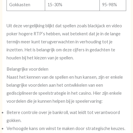
Gokkasten
15-30%
95-98%
Uit deze vergelijking blijkt dat spellen zoals blackjack en video
poker hogere RTP’s hebben, wat betekent dat je in de lange
termijn meer kunt terugverwachten in verhouding tot je
inzetten. Het is belangrijk om deze cijfers in gedachten te
houden bij het kiezen van je spellen.
Belangrijke voordelen
Naast het kennen van de spellen en hun kansen, zijn er enkele
belangrijke voordelen aan het ontwikkelen van een
gedisciplineerde speelstrategie in het casino. Hier zijn enkele
voordelen die je kunnen helpen bij je speelervaring:
Betere controle over je bankroll, wat leidt tot verantwoord
gokken.
Verhoogde kans om winst te maken door strategische keuzes.