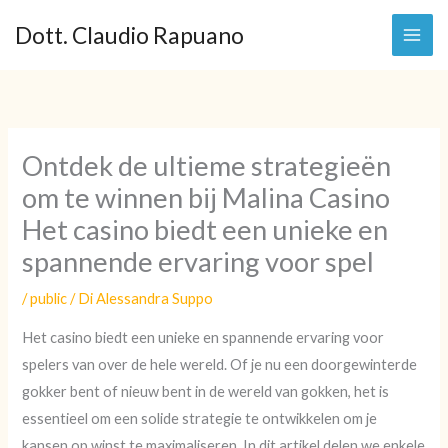
Vai
Dott. Claudio Rapuano
al
MAI
contenuto
ME
Ontdek de ultieme strategieën
om te winnen bij Malina Casino
Het casino biedt een unieke en
spannende ervaring voor spel
/
public
/ Di
Alessandra Suppo
Het casino biedt een unieke en spannende ervaring voor
spelers van over de hele wereld. Of je nu een doorgewinterde
gokker bent of nieuw bent in de wereld van gokken, het is
essentieel om een solide strategie te ontwikkelen om je
kansen op winst te maximaliseren. In dit artikel delen we enkele