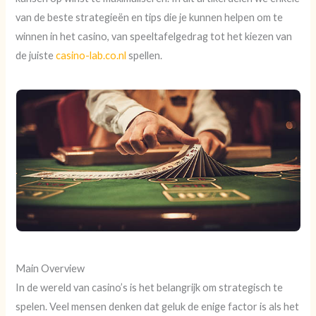
van de beste strategieën en tips die je kunnen helpen om te
winnen in het casino, van speeltafelgedrag tot het kiezen van
de juiste
casino-lab.co.nl
spellen.
Main Overview
In de wereld van casino’s is het belangrijk om strategisch te
spelen. Veel mensen denken dat geluk de enige factor is als het