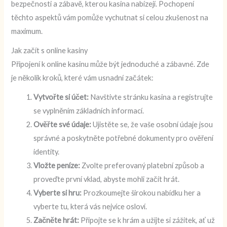
bezpečnosti a zábavě, kterou kasina nabízejí. Pochopení
těchto aspektů vám pomůže vychutnat si celou zkušenost na
maximum.
Jak začít s online kasiny
Připojení k online kasinu může být jednoduché a zábavné. Zde
je několik kroků, které vám usnadní začátek:
Vytvořte si účet:
Navštivte stránku kasina a registrujte
se vyplněním základních informací.
Ověřte své údaje:
Ujistěte se, že vaše osobní údaje jsou
správné a poskytněte potřebné dokumenty pro ověření
identity.
Vložte peníze:
Zvolte preferovaný platební způsob a
proveďte první vklad, abyste mohli začít hrát.
Vyberte si hru:
Prozkoumejte širokou nabídku her a
vyberte tu, která vás nejvíce osloví.
Začněte hrát:
Připojte se k hrám a užijte si zážitek, ať už