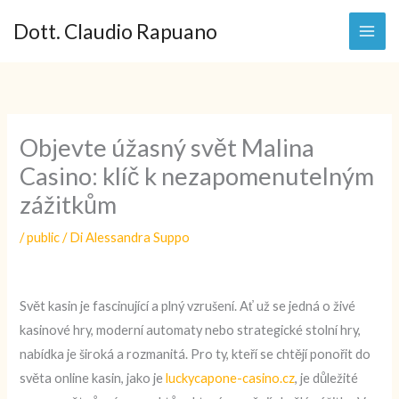
Vai
Dott. Claudio Rapuano
al
MAI
contenuto
ME
Objevte úžasný svět Malina
Casino: klíč k nezapomenutelným
zážitkům
/
public
/ Di
Alessandra Suppo
Svět kasin je fascinující a plný vzrušení. Ať už se jedná o živé
kasinové hry, moderní automaty nebo strategické stolní hry,
nabídka je široká a rozmanitá. Pro ty, kteří se chtějí ponořit do
světa online kasin, jako je
luckycapone-casino.cz
, je důležité