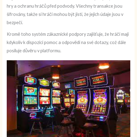
hry a ochranu hráčů před podvody. Všechny transakce jsou
šifrovány, takže si hráči mohou být jisti, že jejich údaje jsou v
bezpečí.
Kromě toho systém zákaznické podpory zajišťuje, že hráči mají
kdykoliv k dispozici pomoc a odpovědi na své dotazy, což dále
posiluje důvěru v platformu.