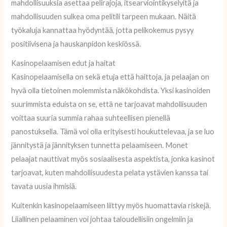
mahdollisuuksia asettaa pelirajoja, itsearviointikyselyitä ja
mahdollisuuden sulkea oma pelitili tarpeen mukaan. Näitä
työkaluja kannattaa hyödyntää, jotta pelikokemus pysyy
positiivisena ja hauskanpidon keskiössä.
Kasinopelaamisen edut ja haitat
Kasinopelaamisella on sekä etuja että haittoja, ja pelaajan on
hyvä olla tietoinen molemmista näkökohdista. Yksi kasinoiden
suurimmista eduista on se, että ne tarjoavat mahdollisuuden
voittaa suuria summia rahaa suhteellisen pienellä
panostuksella. Tämä voi olla erityisesti houkuttelevaa, ja se luo
jännitystä ja jännityksen tunnetta pelaamiseen. Monet
pelaajat nauttivat myös sosiaalisesta aspektista, jonka kasinot
tarjoavat, kuten mahdollisuudesta pelata ystävien kanssa tai
tavata uusia ihmisiä.
Kuitenkin kasinopelaamiseen liittyy myös huomattavia riskejä.
Liiallinen pelaaminen voi johtaa taloudellisiin ongelmiin ja