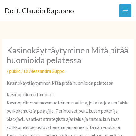
Vai
Dott. Claudio Rapuano
al
MAI
contenuto
ME
Kasinokäyttäytyminen Mitä pitää
huomioida pelatessa
/
public
/ Di
Alessandra Suppo
Kasinokäyttäytyminen Mitä pitää huomioida pelatessa
Kasinopelien eri muodot
Kasinopelit ovat monimuotoinen maailma, joka tarjoaa erilaisia
pelikokemuksia pelaajille. Perinteiset pelit, kuten pokeri ja
blackjack, vaativat strategista ajattelua ja taitoa, kun taas
kolikkopelit perustuvat enemmän onneen. Tämän vuoksi on
tärkeää ymmärtää, millaisia pelejä pelaa, ja mitä vaatimuksia