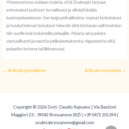
Yhteenvetona voidaan todeta, että Dudespin tarjoaa
erinomaiset puitteet turvalliseen ja viihdyttävään
kasinopelaamiseen. Sen laaja pelivalikoima, nopeat kotiutukset
ja houkuttelevat bonukset tekevät siitä loistavan vaihtoehdon
niin uusille kuin kokeneille pelaajille. Muista aina pelata
vastuullisesti ja nauttia pelikokemuksesta, riippumatta siitä,
pelaatko kotona tai liikkuessasi.
←
Articolo precedente
Articolo successivo
→
Copyright © 2026 Dott. Claudio Rapuano | Via Bastioni
Maggiori 23 - 39042 Bressanone (BZ) | +39 0472 201394 |
oculistabressanone@gmail.com