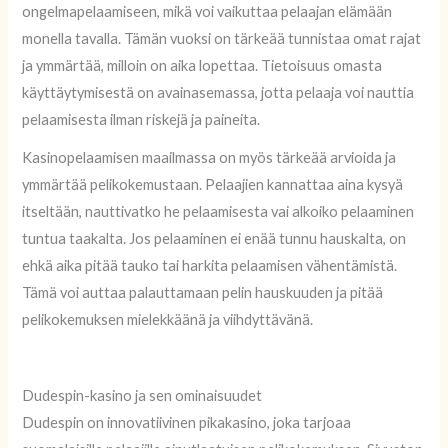
ongelmapelaamiseen, mikä voi vaikuttaa pelaajan elämään
monella tavalla. Tämän vuoksi on tärkeää tunnistaa omat rajat
ja ymmärtää, milloin on aika lopettaa. Tietoisuus omasta
käyttäytymisestä on avainasemassa, jotta pelaaja voi nauttia
pelaamisesta ilman riskejä ja paineita.
Kasinopelaamisen maailmassa on myös tärkeää arvioida ja
ymmärtää pelikokemustaan. Pelaajien kannattaa aina kysyä
itseltään, nauttivatko he pelaamisesta vai alkoiko pelaaminen
tuntua taakalta. Jos pelaaminen ei enää tunnu hauskalta, on
ehkä aika pitää tauko tai harkita pelaamisen vähentämistä.
Tämä voi auttaa palauttamaan pelin hauskuuden ja pitää
pelikokemuksen mielekkäänä ja viihdyttävänä.
Dudespin-kasino ja sen ominaisuudet
Dudespin on innovatiivinen pikakasino, joka tarjoaa