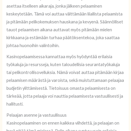
asettaa itselleen aikaraja, jonka jälkeen pelaaminen
keskeytetään. Tämä voi auttaa välttämään liiallista pelaamista
ja pitämään pelikokemuksen hauskana ja kevyenä. Säännölliset
tauot pelaamisen aikana auttavat myös pitämään mielen
kirkkaana ja estämään turhaa päätöksentekoa, joka saattaa
johtaa huonoihin valintoihin.
Kasinopelaamisessa kannattaa myös hyödyntää erilaisia
työkaluja ja resursseja, kuten taloudellisia seurantatyökaluja
tai pelikontrollisovelluksia. Nämä voivat auttaa pitämään kirjaa
pelaamisen määrästä ja varoista, sekä muistuttamaan pelaajaa
budjetin ylittämisestä. Tietoisuus omasta pelaamisesta on
tärkeää, jotta pelaaja voi nauttia pelaamisesta vastuullisesti ja
hallitusti.
Pelaajan asenne ja vastuullisuus
Kasinopelaaminen on ennen kaikkea viihdettä, ja pelaajan on
hyvä pitää tämä mielessä. Pelin aikana syntyy usein erilaisia