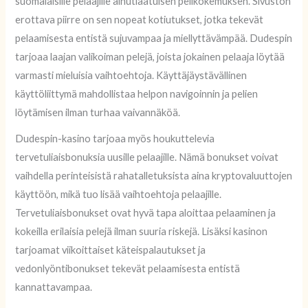
suomalaisille pelaajille ainutlaatuisen pelikokemuksen. Sivuston
erottava piirre on sen nopeat kotiutukset, jotka tekevät
pelaamisesta entistä sujuvampaa ja miellyttävämpää. Dudespin
tarjoaa laajan valikoiman pelejä, joista jokainen pelaaja löytää
varmasti mieluisia vaihtoehtoja. Käyttäjäystävällinen
käyttöliittymä mahdollistaa helpon navigoinnin ja pelien
löytämisen ilman turhaa vaivannäköä.
Dudespin-kasino tarjoaa myös houkuttelevia
tervetuliaisbonuksia uusille pelaajille. Nämä bonukset voivat
vaihdella perinteisistä rahatalletuksista aina kryptovaluuttojen
käyttöön, mikä tuo lisää vaihtoehtoja pelaajille.
Tervetuliaisbonukset ovat hyvä tapa aloittaa pelaaminen ja
kokeilla erilaisia pelejä ilman suuria riskejä. Lisäksi kasinon
tarjoamat viikoittaiset käteispalautukset ja
vedonlyöntibonukset tekevät pelaamisesta entistä
kannattavampaa.