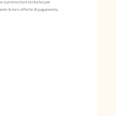
us e promozioni esclusive per
ente le loro offerte di pagamento.