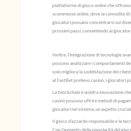
piattaforme di gioco online che offrono 
scommesse online, dove la comodità di gi
giocatori possano concentrarsi sul dive
prossimi passi, consentendo ai giocatori
Inoltre, l’integrazione di tecnologie ava
possono analizzare i comportamenti dei 
solo migliora la soddisfazione del clien
al FastBet prelievo casinò, i giocatori 
La blockchain è un’altra innovazione che 
casinò possono offrire metodi di pagament
giocatori nel sistema, un aspetto crucia
Il gioco d’azzardo responsabile e la tec
Con l’aumento della popolarità del gioco