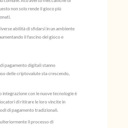
 più comune. Attraverso meccaniche di
uesto non solo rende il gioco più
onati.
iverse abilità di sfidarsi in un ambiente
, aumentando il fascino del gioco e
 di pagamento digitali stanno
’uso delle criptovalute sta crescendo,
ro integrazione con le nuove tecnologie è
tori di ritirare le loro vincite in
odi di pagamento tradizionali.
 ulteriormente il processo di