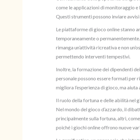
come le applicazioni di monitoraggio e l
Questi strumenti possono inviare avvisi
Le piattaforme di gioco online stanno a
temporaneamente o permanentemente. Qu
rimanga un’attività ricreativa e non un’o
permettendo interventi tempestivi.
Inoltre, la formazione dei dipendenti dei
personale possono essere formati per ri
migliora l’esperienza di gioco, ma aiut
Il ruolo della fortuna e delle abilità nel 
Nel mondo del gioco d’azzardo, il dibatt
principalmente sulla fortuna, altri, com
poiché i giochi online offrono nuove var