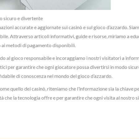
o sicuro e divertente
rmazioni accurate e aggiornate sui casinò e sul gioco d’azzardo. Si
le. Attraverso articoli informativi, guide e risorse, miriamo a educar
o ai metodi di pagamento disponibili.
al gioco responsabile e incoraggiamo i nostri visitatori a informa
ici per garantire che ogni giocatore possa divertirsi in modo sicuro
ffidabile di conoscenza nel mondo del gioco d’azzardo.
me quello dei casinò, riteniamo che l’informazione sia la chiave pe
tà che la tecnologia offre e per garantire che ogni visita al nostro s