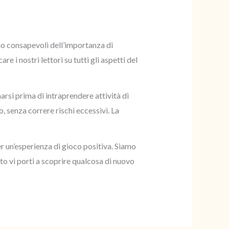
amo consapevoli dell’importanza di
e i nostri lettori su tutti gli aspetti del
rsi prima di intraprendere attività di
, senza correre rischi eccessivi. La
r un’esperienza di gioco positiva. Siamo
ito vi porti a scoprire qualcosa di nuovo