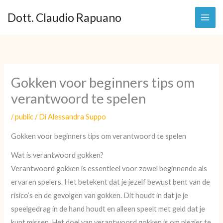
Vai
Dott. Claudio Rapuano
al
MAI
contenuto
ME
Gokken voor beginners tips om
verantwoord te spelen
/
public
/ Di
Alessandra Suppo
Gokken voor beginners tips om verantwoord te spelen
Wat is verantwoord gokken?
Verantwoord gokken is essentieel voor zowel beginnende als
ervaren spelers. Het betekent dat je jezelf bewust bent van de
risico’s en de gevolgen van gokken. Dit houdt in dat je je
speelgedrag in de hand houdt en alleen speelt met geld dat je
kunt missen. Het doel van verantwoord gokken is om plezier te