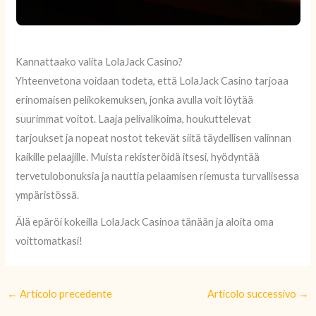
Kannattaako valita LolaJack Casino?
Yhteenvetona voidaan todeta, että LolaJack Casino tarjoaa
erinomaisen pelikokemuksen, jonka avulla voit löytää
suurimmat voitot. Laaja pelivalikoima, houkuttelevat
tarjoukset ja nopeat nostot tekevät siitä täydellisen valinnan
kaikille pelaajille. Muista rekisteröidä itsesi, hyödyntää
tervetulobonuksia ja nauttia pelaamisen riemusta turvallisessa
ympäristössä.
Älä epäröi kokeilla LolaJack Casinoa tänään ja aloita oma
voittomatkasi!
←
Articolo precedente
Articolo successivo
→