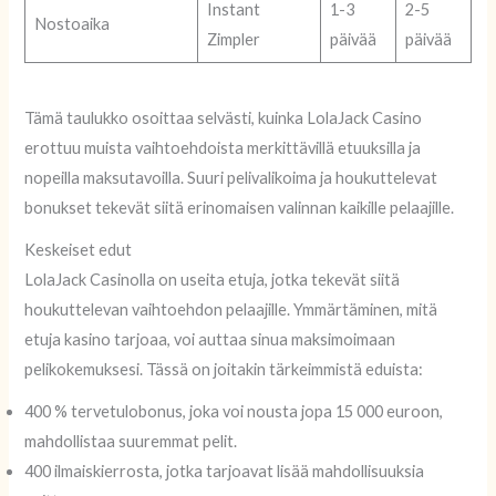
Instant
1-3
2-5
Nostoaika
Zimpler
päivää
päivää
Tämä taulukko osoittaa selvästi, kuinka LolaJack Casino
erottuu muista vaihtoehdoista merkittävillä etuuksilla ja
nopeilla maksutavoilla. Suuri pelivalikoima ja houkuttelevat
bonukset tekevät siitä erinomaisen valinnan kaikille pelaajille.
Keskeiset edut
LolaJack Casinolla on useita etuja, jotka tekevät siitä
houkuttelevan vaihtoehdon pelaajille. Ymmärtäminen, mitä
etuja kasino tarjoaa, voi auttaa sinua maksimoimaan
pelikokemuksesi. Tässä on joitakin tärkeimmistä eduista:
400 % tervetulobonus, joka voi nousta jopa 15 000 euroon,
mahdollistaa suuremmat pelit.
400 ilmaiskierrosta, jotka tarjoavat lisää mahdollisuuksia