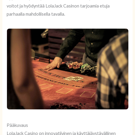
voitot ja hyödyntää LolaJack Casinon tarjoamia etuja
parhaalla mahdollisella tavalla.
Pääkuvaus
LolaJack Casino on innovatiivinen ja käyttäjäystävällinen