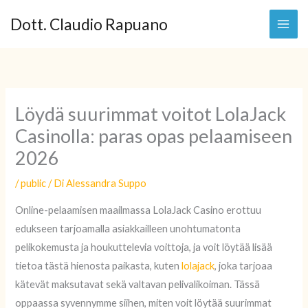
Vai
Dott. Claudio Rapuano
al
MAI
contenuto
ME
Löydä suurimmat voitot LolaJack
Casinolla: paras opas pelaamiseen
2026
/
public
/ Di
Alessandra Suppo
Online-pelaamisen maailmassa LolaJack Casino erottuu
edukseen tarjoamalla asiakkailleen unohtumatonta
pelikokemusta ja houkuttelevia voittoja, ja voit löytää lisää
tietoa tästä hienosta paikasta, kuten
lolajack
, joka tarjoaa
kätevät maksutavat sekä valtavan pelivalikoiman. Tässä
oppaassa syvennymme siihen, miten voit löytää suurimmat