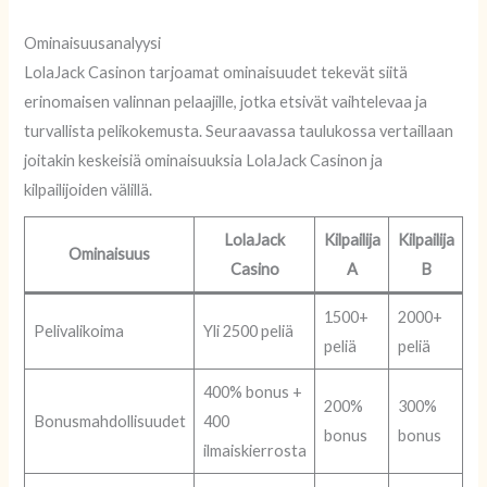
Ominaisuusanalyysi
LolaJack Casinon tarjoamat ominaisuudet tekevät siitä
erinomaisen valinnan pelaajille, jotka etsivät vaihtelevaa ja
turvallista pelikokemusta. Seuraavassa taulukossa vertaillaan
joitakin keskeisiä ominaisuuksia LolaJack Casinon ja
kilpailijoiden välillä.
LolaJack
Kilpailija
Kilpailija
Ominaisuus
Casino
A
B
1500+
2000+
Pelivalikoima
Yli 2500 peliä
peliä
peliä
400% bonus +
200%
300%
Bonusmahdollisuudet
400
bonus
bonus
ilmaiskierrosta