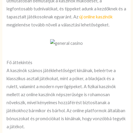
útmutatóban bemutatjuk a kaszinók működését, a
legfontosabb tudnivalókat, és tippeket adunk a kezdőknek és a
tapasztalt játékosoknak egyaránt. Az
új online kaszinók
megjelenése tovább növeli a választási lehetőségeket.
Fő áttekintés
A kaszinók számos játéklehetőséget kínálnak, beleértve a
klasszikus asztali játékokat, mint a póker, a blackjack és a
rulett, valamint a modern nyerőgépeket. A fizikai kaszinók
mellett az online kaszinók népszerűsége is rohamosan
növekszik, mivel kényelmes hozzáférést biztosítanak a
játékokhoz bármikor és bárhol. Az online platformok általában
bónuszokat és promóciókat is kínálnak, hogy vonzóbbá tegyék
a játékot.