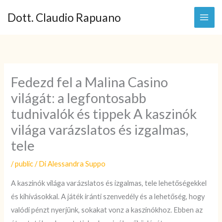
Vai
Dott. Claudio Rapuano
al
MAI
contenuto
ME
Fedezd fel a Malina Casino
világát: a legfontosabb
tudnivalók és tippek A kaszinók
világa varázslatos és izgalmas,
tele
/
public
/ Di
Alessandra Suppo
A kaszinók világa varázslatos és izgalmas, tele lehetőségekkel
és kihívásokkal. A játék iránti szenvedély és a lehetőség, hogy
valódi pénzt nyerjünk, sokakat vonz a kaszinókhoz. Ebben az