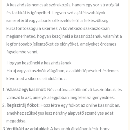
A kaszinózás nemcsak szórakozás, hanem egy sor stratégiát
és taktikát is igényelhet. Legyen szó a játékszabályok
ismeretéről vagy a bankroll kezeléséről, a felkészültség
kulcsfontosságú a sikerhez. A következő szakaszokban
megismerheted, hogyan kezdj neki a kaszinózásnak, valamint a
legfontosabb jellemzőket és előnyöket, amelyeket érdemes
figyelembe venni.
Hogyan kezdj neki a kaszinózásnak
Ha új vagy a kaszinók világában, az alábbi lépéseket érdemes
követned a sikeres elinduláshoz:
Válassz egy kaszinót:
Nézz utána a különböző kaszinóknak, és
válaszd ki azt, amelyik a legjobban megfelel az igényeidnek.
Regisztrálj fiókot:
Hozz létre egy fiókot az online kaszinóban,
amelyhez szükséges lesz néhány alapvető személyes adat
megadása.
Verifikáld az adataidat:
A kaszinók általában kérik, hogy