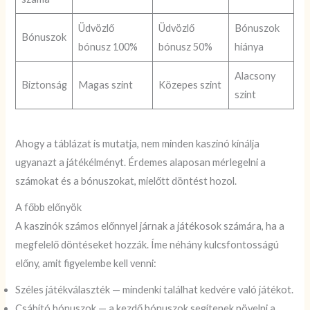
Üdvözlő
Üdvözlő
Bónuszok
Bónuszok
bónusz 100%
bónusz 50%
hiánya
Alacsony
Biztonság
Magas szint
Közepes szint
szint
Ahogy a táblázat is mutatja, nem minden kaszinó kínálja
ugyanazt a játékélményt. Érdemes alaposan mérlegelni a
számokat és a bónuszokat, mielőtt döntést hozol.
A főbb előnyök
A kaszinók számos előnnyel járnak a játékosok számára, ha a
megfelelő döntéseket hozzák. Íme néhány kulcsfontosságú
előny, amit figyelembe kell venni:
Széles játékválaszték — mindenki találhat kedvére való játékot.
Csábító bónuszok — a kezdő bónuszok segítenek növelni a