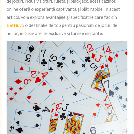
de jocuri, inclusiv sloturi, ruletă și blackjack, acest cazinou
online oferă o experiență captivantă și plăți rapide. În acest
articol, vom explora avantajele și specificațiile care fac din
BetNuvo
o destinație de top pentru pasionații de jocuri de
noroc, inclusiv oferte exclusive și turnee incitante.