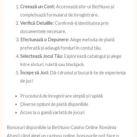
Creează un Cont:
Accesează site-ul BetNuvo și
completează formularul de înregistrare.
Verifică Detaliile:
Confirmă-ți identitatea prin
documentele necesare.
Efectuează o Depunere:
Alege metoda de plată
preferată și adaugă fonduri în contul tău.
Selectează Jocul Tău:
Explorează catalogul și alege
între sloturi, ruletă sau blackjack.
Începe să Joci:
Dă-i drumul și bucură-te de experiența
de joc!
Procedură de înregistrare simplă și rapidă
Diverse opțiuni de plată disponibile
Acces la o gamă variată de jocuri
Bonusuri disponibile la BetNuvo Casino Online România
Atunci când alegi un cazinou online, bonusurile pot face o