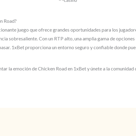
en Road?
ionante juego que ofrece grandes oportunidades para los jugadore
encia sobresaliente. Con un RTP alto, una amplia gama de opciones
pasar. 1xBet proporciona un entorno seguro y confiable donde pued
tar la emoción de Chicken Road en 1xBet y únete a la comunidad 