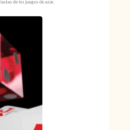
iastas de los juegos de azar.