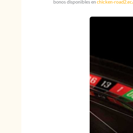
bonos disponibles en
chicken-road2.ec