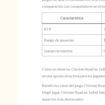
comparación con competidores en el m
Característica
RTP
Rango de apuestas
Ganancia máxima
Como se observa, Chicken Road en 1xBet
en una opción atractiva para los jugador
Beneficios clave del juego Chicken Roa
Elegir jugar Chicken Road en 1xBet tien
aspectos más destacados: