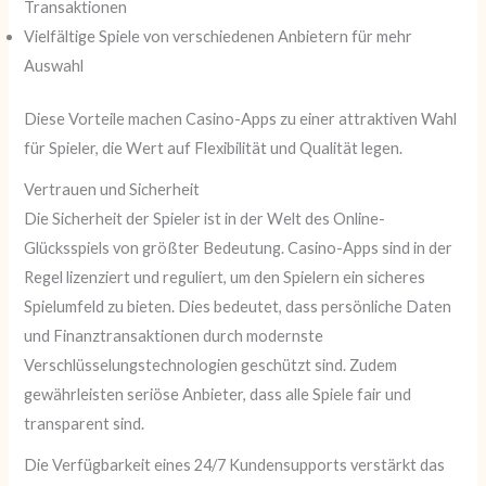
Transaktionen
Vielfältige Spiele von verschiedenen Anbietern für mehr
Auswahl
Diese Vorteile machen Casino-Apps zu einer attraktiven Wahl
für Spieler, die Wert auf Flexibilität und Qualität legen.
Vertrauen und Sicherheit
Die Sicherheit der Spieler ist in der Welt des Online-
Glücksspiels von größter Bedeutung. Casino-Apps sind in der
Regel lizenziert und reguliert, um den Spielern ein sicheres
Spielumfeld zu bieten. Dies bedeutet, dass persönliche Daten
und Finanztransaktionen durch modernste
Verschlüsselungstechnologien geschützt sind. Zudem
gewährleisten seriöse Anbieter, dass alle Spiele fair und
transparent sind.
Die Verfügbarkeit eines 24/7 Kundensupports verstärkt das