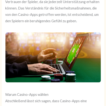
Vertrauen der Spieler, da sie jederzeit Unterstützung erhalten
können. Das Verständnis für die Sicherheitsmaßnahmen, die
von den Casino-Apps getroffen werden, ist entscheidend, um
den Spielern ein beruhigendes Gefühl zu geben.
Warum Casino-Apps wählen
Abschließend lässt sich sagen, dass Casino-Apps eine