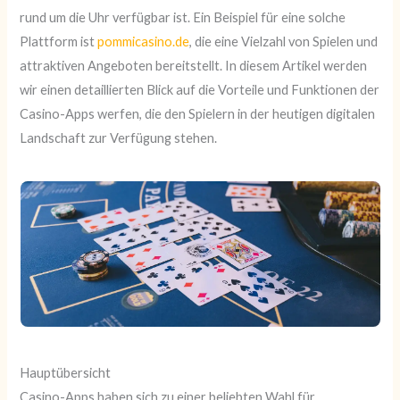
rund um die Uhr verfügbar ist. Ein Beispiel für eine solche
Plattform ist
pommicasino.de
, die eine Vielzahl von Spielen und
attraktiven Angeboten bereitstellt. In diesem Artikel werden
wir einen detaillierten Blick auf die Vorteile und Funktionen der
Casino-Apps werfen, die den Spielern in der heutigen digitalen
Landschaft zur Verfügung stehen.
Hauptübersicht
Casino-Apps haben sich zu einer beliebten Wahl für