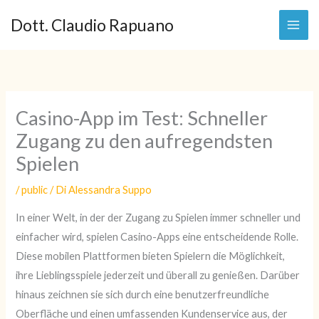
Vai
Dott. Claudio Rapuano
al
MAI
contenuto
ME
Casino-App im Test: Schneller
Zugang zu den aufregendsten
Spielen
/
public
/ Di
Alessandra Suppo
In einer Welt, in der der Zugang zu Spielen immer schneller und
einfacher wird, spielen Casino-Apps eine entscheidende Rolle.
Diese mobilen Plattformen bieten Spielern die Möglichkeit,
ihre Lieblingsspiele jederzeit und überall zu genießen. Darüber
hinaus zeichnen sie sich durch eine benutzerfreundliche
Oberfläche und einen umfassenden Kundenservice aus, der