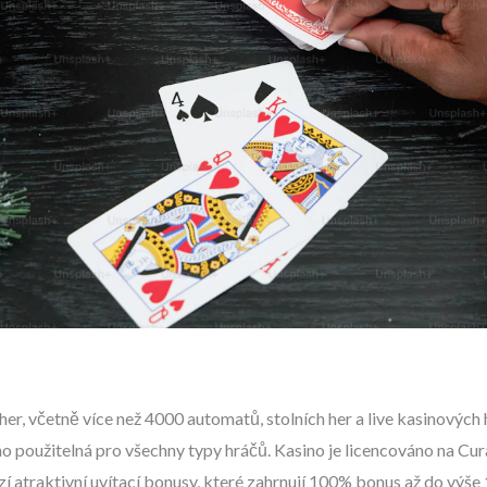
er, včetně více než 4000 automatů, stolních her a live kasinových
no použitelná pro všechny typy hráčů. Kasino je licencováno na Cur
í atraktivní uvítací bonusy, které zahrnují 100% bonus až do výše