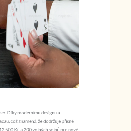
 her. Díky modernímu designu a
acau, což znamená, že dodržuje přísné
 12 500 Kč a 200 volných spinů pro nové