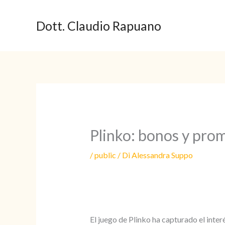
Vai
al
Dott. Claudio Rapuano
contenuto
Plinko: bonos y pro
/
public
/ Di
Alessandra Suppo
El juego de Plinko ha capturado el inte