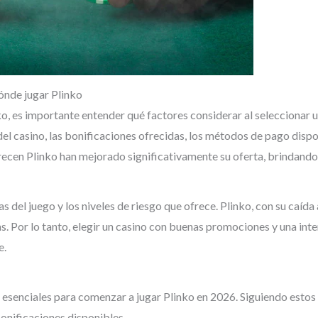
ónde jugar Plinko
ko, es importante entender qué factores considerar al seleccionar 
el casino, las bonificaciones ofrecidas, los métodos de pago dispon
recen Plinko han mejorado significativamente su oferta, brindando
 del juego y los niveles de riesgo que ofrece. Plinko, con su caída 
s. Por lo tanto, elegir un casino con buenas promociones y una in
e.
esenciales para comenzar a jugar Plinko en 2026. Siguiendo estos s
bonificaciones disponibles.