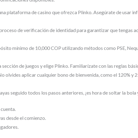
na plataforma de casino que ofrezca Plinko. Asegúrate de usar info
roceso de verificación de identidad para garantizar que tengas a
ósito mínimo de 10,000 COP utilizando métodos como PSE, Nequi o
a sección de juegos y elige Plinko. Familiarízate con las reglas básic
o olvides aplicar cualquier bono de bienvenida, como el 120% y 2
yas seguido todos los pasos anteriores, ¡es hora de soltar la bola y
 cuenta.
vas desde el comienzo.
ugadores.