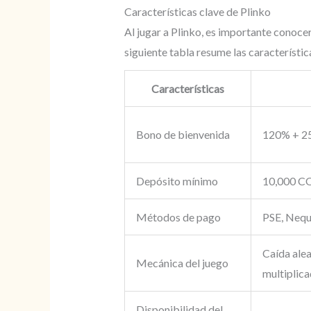
Características clave de Plinko
Al jugar a Plinko, es importante conoce
siguiente tabla resume las característic
Características
Bono de bienvenida
120% + 25
Depósito mínimo
10,000 C
Métodos de pago
PSE, Nequ
Caída alea
Mecánica del juego
multiplic
Disponibilidad del