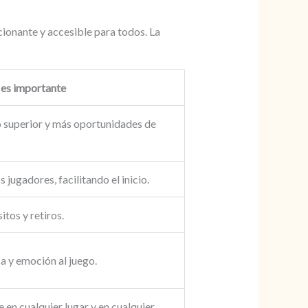
cionante y accesible para todos. La
 es importante
 superior y más oportunidades de
 jugadores, facilitando el inicio.
itos y retiros.
 y emoción al juego.
 en cualquier lugar y en cualquier