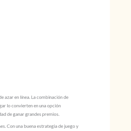
e azar en línea. La combinación de
gar lo convierten en una opción
idad de ganar grandes premios.
nes. Con una buena estrategia de juego y