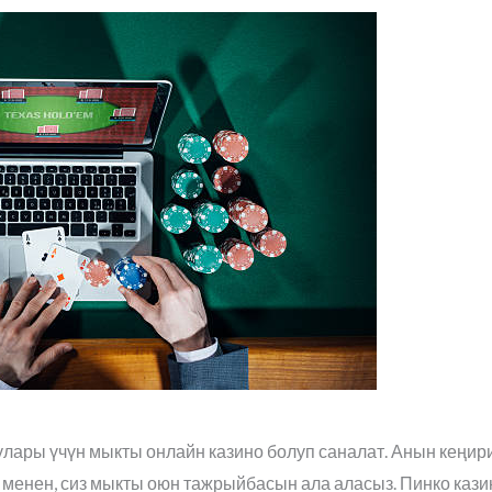
лары үчүн мыкты онлайн казино болуп саналат. Анын кеңири
ү менен, сиз мыкты оюн тажрыйбасын ала аласыз. Пинко ка