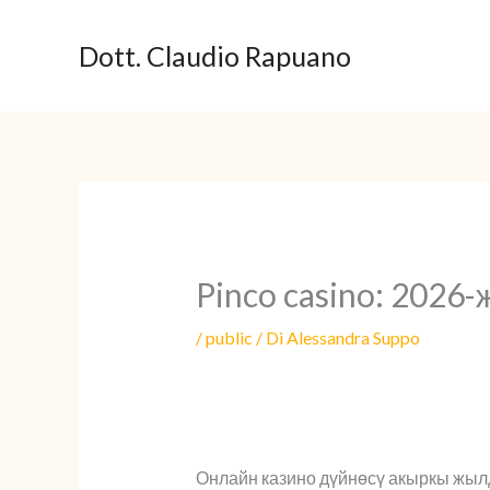
Vai
al
Dott. Claudio Rapuano
contenuto
Pinco casino: 2026
/
public
/ Di
Alessandra Suppo
Онлайн казино дүйнөсү акыркы жылд