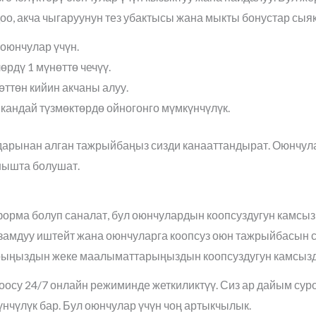
оо, акча чыгаруунун тез убактысы жана мыкты бонустар сыя
оюнчулар үчүн.
өрдү 1 мүнөттө чечүү.
өттөн кийин акчаны алуу.
кандай түзмөктөрдө ойногонго мүмкүнчүлүк.
дарынан алган тажрыйбаңыз сизди канааттандырат. Оюнчул
нышта болушат.
орма болуп саналат, бул оюнчулардын коопсуздугун камсыз
замдуу иштейт жана оюнчуларга коопсуз оюн тажрыйбасын
рыңыздын жеке маалыматтарыңыздын коопсуздугун камсызд
оосу 24/7 онлайн режиминде жеткиликтүү. Сиз ар дайым сур
үнчүлүк бар. Бул оюнчулар үчүн чоң артыкчылык.