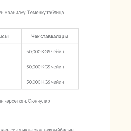
н маанилүү. Төмөнкү таблица
тысы
Чек ставкалары
50,000 KGS чейин
50,000 KGS чейин
50,000 KGS чейин
н көрсөткөн. Оюнчулар
ерден сиз мыкты оюн тажрыйбасын