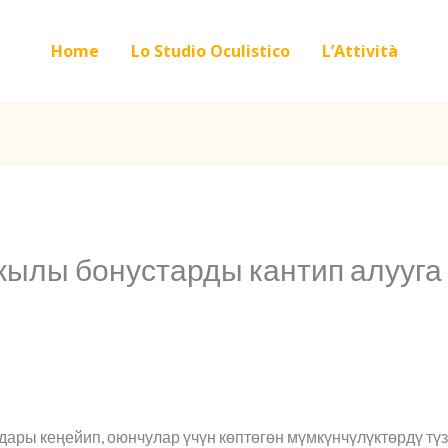
Home
Lo Studio Oculistico
L’Attività
-жылы бонустарды кантип алууга
ары кеңейип, оюнчулар үчүн көптөгөн мүмкүнчүлүктөрдү түзд