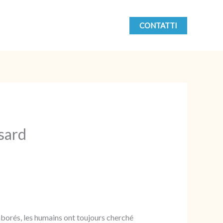
CONTATTI
asard
laborés, les humains ont toujours cherché