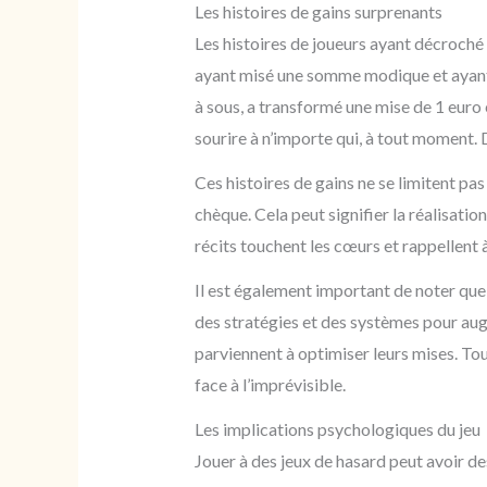
Les histoires de gains surprenants
Les histoires de joueurs ayant décroché
ayant misé une somme modique et ayant 
à sous, a transformé une mise de 1 euro 
sourire à n’importe qui, à tout moment. D
Ces histoires de gains ne se limitent pa
chèque. Cela peut signifier la réalisatio
récits touchent les cœurs et rappellent 
Il est également important de noter que
des stratégies et des systèmes pour augm
parviennent à optimiser leurs mises. Tou
face à l’imprévisible.
Les implications psychologiques du jeu
Jouer à des jeux de hasard peut avoir d