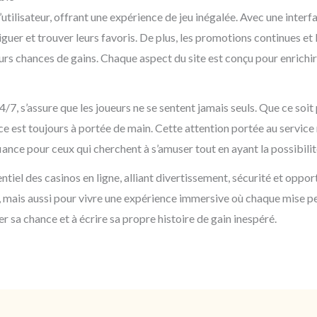
utilisateur, offrant une expérience de jeu inégalée. Avec une interf
iguer et trouver leurs favoris. De plus, les promotions continues e
leurs chances de gains. Chaque aspect du site est conçu pour enrichi
24/7, s’assure que les joueurs ne se sentent jamais seuls. Que ce soi
nce est toujours à portée de main. Cette attention portée au service
ance pour ceux qui cherchent à s’amuser tout en ayant la possibilit
ntiel des casinos en ligne, alliant divertissement, sécurité et oppor
 mais aussi pour vivre une expérience immersive où chaque mise pe
r sa chance et à écrire sa propre histoire de gain inespéré.