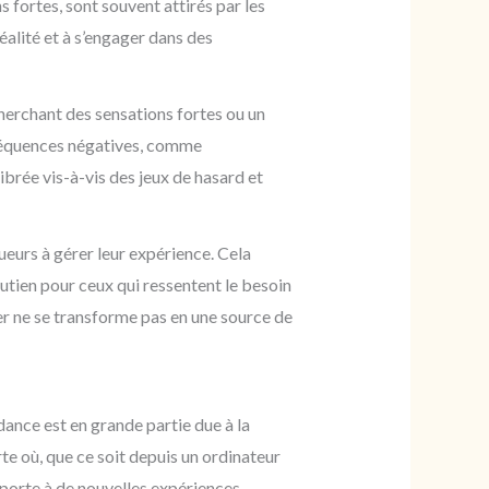
 fortes, sont souvent attirés par les
éalité et à s’engager dans des
herchant des sensations fortes ou un
nséquences négatives, comme
ibrée vis-à-vis des jeux de hasard et
eurs à gérer leur expérience. Cela
tien pour ceux qui ressentent le besoin
ouer ne se transforme pas en une source de
dance est en grande partie due à la
e où, que ce soit depuis un ordinateur
 porte à de nouvelles expériences.