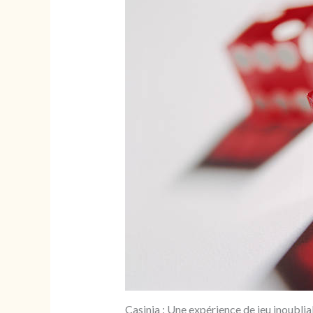
Casinia : Une expérience de jeu inoublia