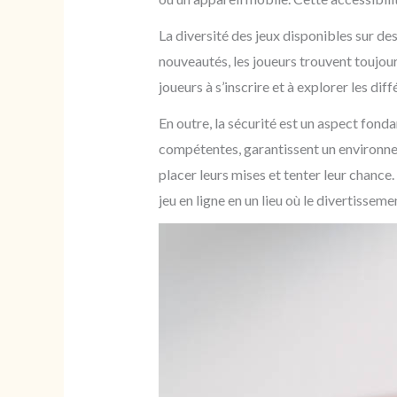
La diversité des jeux disponibles sur de
nouveautés, les joueurs trouvent toujour
joueurs à s’inscrire et à explorer les d
En outre, la sécurité est un aspect fond
compétentes, garantissent un environnemen
placer leurs mises et tenter leur chance
jeu en ligne en un lieu où le divertisseme