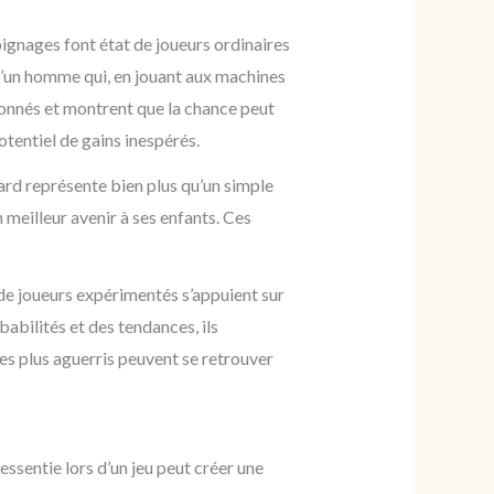
ignages font état de joueurs ordinaires
’un homme qui, en jouant aux machines
sionnés et montrent que la chance peut
otentiel de gains inespérés.
ard représente bien plus qu’un simple
 meilleur avenir à ses enfants. Ces
 de joueurs expérimentés s’appuient sur
abilités et des tendances, ils
es plus aguerris peuvent se retrouver
ssentie lors d’un jeu peut créer une