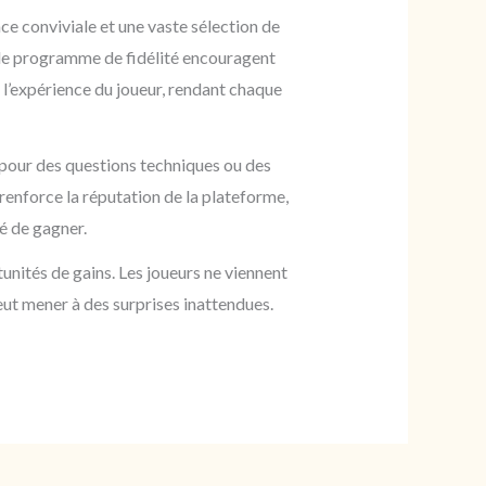
ace conviviale et une vaste sélection de
t le programme de fidélité encouragent
r l’expérience du joueur, rendant chaque
t pour des questions techniques ou des
 renforce la réputation de la plateforme,
é de gagner.
tunités de gains. Les joueurs ne viennent
ut mener à des surprises inattendues.