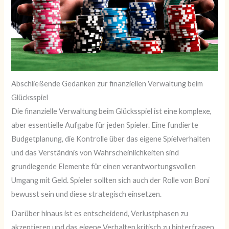
Abschließende Gedanken zur finanziellen Verwaltung beim
Glücksspiel
Die finanzielle Verwaltung beim Glücksspiel ist eine komplexe,
aber essentielle Aufgabe für jeden Spieler. Eine fundierte
Budgetplanung, die Kontrolle über das eigene Spielverhalten
und das Verständnis von Wahrscheinlichkeiten sind
grundlegende Elemente für einen verantwortungsvollen
Umgang mit Geld. Spieler sollten sich auch der Rolle von Boni
bewusst sein und diese strategisch einsetzen.
Darüber hinaus ist es entscheidend, Verlustphasen zu
akzeptieren und das eigene Verhalten kritisch zu hinterfragen.