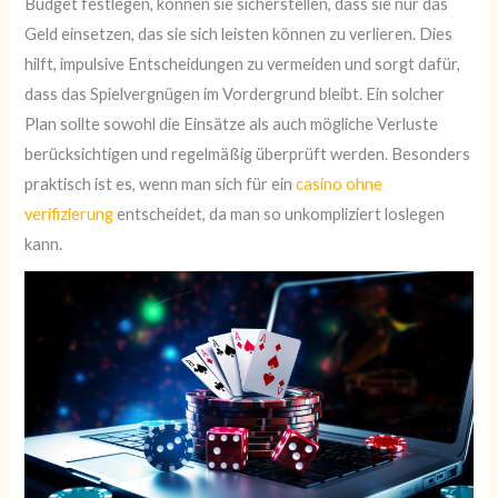
Budget festlegen, können sie sicherstellen, dass sie nur das
Geld einsetzen, das sie sich leisten können zu verlieren. Dies
hilft, impulsive Entscheidungen zu vermeiden und sorgt dafür,
dass das Spielvergnügen im Vordergrund bleibt. Ein solcher
Plan sollte sowohl die Einsätze als auch mögliche Verluste
berücksichtigen und regelmäßig überprüft werden. Besonders
praktisch ist es, wenn man sich für ein
casino ohne
verifizierung
entscheidet, da man so unkompliziert loslegen
kann.