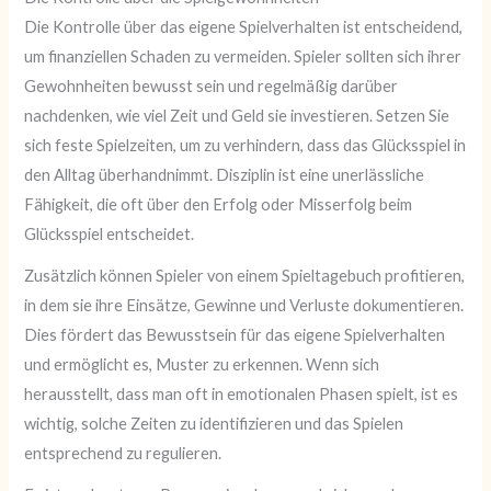
Die Kontrolle über das eigene Spielverhalten ist entscheidend,
um finanziellen Schaden zu vermeiden. Spieler sollten sich ihrer
Gewohnheiten bewusst sein und regelmäßig darüber
nachdenken, wie viel Zeit und Geld sie investieren. Setzen Sie
sich feste Spielzeiten, um zu verhindern, dass das Glücksspiel in
den Alltag überhandnimmt. Disziplin ist eine unerlässliche
Fähigkeit, die oft über den Erfolg oder Misserfolg beim
Glücksspiel entscheidet.
Zusätzlich können Spieler von einem Spieltagebuch profitieren,
in dem sie ihre Einsätze, Gewinne und Verluste dokumentieren.
Dies fördert das Bewusstsein für das eigene Spielverhalten
und ermöglicht es, Muster zu erkennen. Wenn sich
herausstellt, dass man oft in emotionalen Phasen spielt, ist es
wichtig, solche Zeiten zu identifizieren und das Spielen
entsprechend zu regulieren.