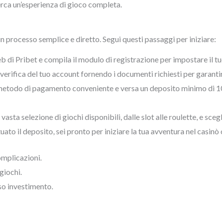
erca un’esperienza di gioco completa.
un processo semplice e diretto. Segui questi passaggi per iniziare:
eb di Pribet e compila il modulo di registrazione per impostare il tu
erifica del tuo account fornendo i documenti richiesti per garantir
metodo di pagamento conveniente e versa un deposito minimo di 10
 vasta selezione di giochi disponibili, dalle slot alle roulette, e scegl
ato il deposito, sei pronto per iniziare la tua avventura nel casinò 
omplicazioni.
giochi.
sso investimento.