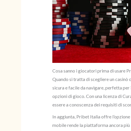
Cosa sanno i giocatori prima di usare Pr
Quando si tratta di scegliere un casinò 
sicura e facile da navigare, perfetta per 
opzioni di gioco. Con una licenza di Cur
essere a conoscenza dei requisiti di sc
In aggiunta, Pribet Italia offre l’opzio
mobile rende la piattaforma ancora più