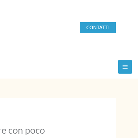
CONTATTI
MAI
ME
are con poco