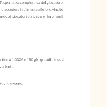
 l’esperienza complessiva del giocatore.
ono accedere facilmente alle loro vincite
o ai giocatori di ricevere i loro fondi
ino a 1.000€ e 150 giri gratuiti, i nuovi
ivertente.
ativi troviamo: