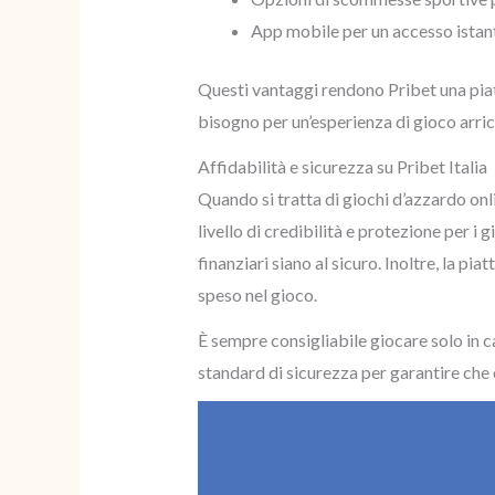
App mobile per un accesso ista
Questi vantaggi rendono Pribet una piat
bisogno per un’esperienza di gioco arri
Affidabilità e sicurezza su Pribet Italia
Quando si tratta di giochi d’azzardo onli
livello di credibilità e protezione per i
finanziari siano al sicuro. Inoltre, la p
speso nel gioco.
È sempre consigliabile giocare solo in ca
standard di sicurezza per garantire che