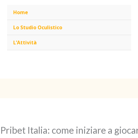
Home
Lo Studio Oculistico
L’Attività
ribet Italia: come iniziare a gioc