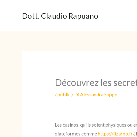
Vai
al
Dott. Claudio Rapuano
contenuto
Découvrez les secret
/
public
/ Di
Alessandra Suppo
Les casinos, qu’ils soient physiques ou e
plateformes comme
https://lizaroo.fr/
,