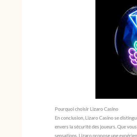
Pourquoi choisir Lizaro Casino
En conclusion, Lizaro Casino se distingu
envers la sécurité des joueurs. Que vous
sensations, Lizaro propose une expérien