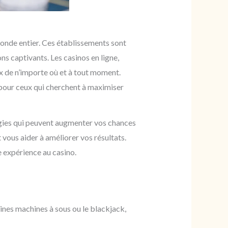
 monde entier. Ces établissements sont
s captivants. Les casinos en ligne,
x de n’importe où et à tout moment.
s pour ceux qui cherchent à maximiser
tégies qui peuvent augmenter vos chances
 vous aider à améliorer vos résultats.
e expérience au casino.
ines machines à sous ou le blackjack,