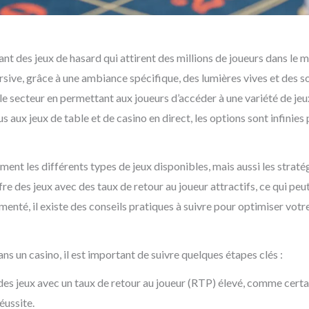
rant des jeux de hasard qui attirent des millions de joueurs dans le
ive, grâce à une ambiance spécifique, des lumières vives et des son
e secteur en permettant aux joueurs d’accéder à une variété de jeu
s aux jeux de table et de casino en direct, les options sont infinie
ement les différents types de jeux disponibles, mais aussi les stra
re des jeux avec des taux de retour au joueur attractifs, ce qui peut
nté, il existe des conseils pratiques à suivre pour optimiser votr
 un casino, il est important de suivre quelques étapes clés :
es jeux avec un taux de retour au joueur (RTP) élevé, comme certa
éussite.