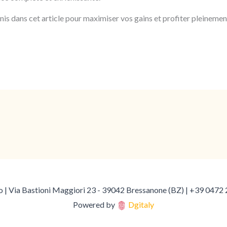
rnis dans cet article pour maximiser vos gains et profiter pleinemen
 | Via Bastioni Maggiori 23 - 39042 Bressanone (BZ) | +39 047
Powered by
Dgitaly