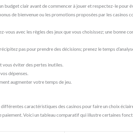
un budget clair avant de commencer à jouer et respectez-le pour év
 bonus de bienvenue ou les promotions proposées par les casinos
ez-vous avec les règles des jeux que vous choisissez; une bonne c
écipitez pas pour prendre des décisions; prenez le temps d’analyse
 vous éviter des pertes inutiles.
 vos dépenses.
ment augmenter votre temps de jeu.
différentes caractéristiques des casinos pour faire un choix éclairé. 
de paiement. Voici un tableau comparatif qui illustre certaines fonct