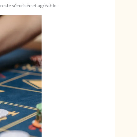
 reste sécurisée et agréable.