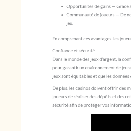
Opportunités de gains — Grâce a
Communauté de joueurs — De nomb
jeu.
En comprenant ces avantages, les joueurs
Confiance et sécurité
Dans le monde des jeux d’argent, la conf
pour garantir un environnement de jeu sû
jeux sont équitables et que les données
De plus, les casinos doivent offrir des
joueurs de réaliser des dépôts et des re
sécurité afin de protéger vos informatio