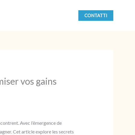
CONTATTI
miser vos gains
rencontrent. Avec l’émergence de
agner. Cet article explore les secrets