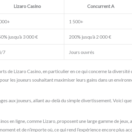
Lizaro Casino
Concurrent A
 000+
1 500+
0% jusqu’à 3 000 €
200% jusqu’à 2 000 €
4/7
Jours ouvrés
rts de Lizaro Casino, en particulier en ce qui concerne la diversité
 pour les joueurs souhaitant maximiser leurs gains dans un environn
es aux joueurs, allant au-delà du simple divertissement. Voici que
:
sinos en ligne, comme Lizaro, proposent une large gamme de jeux, a
 moment et de n’importe où, ce qui rend l’expérience encore plus acc