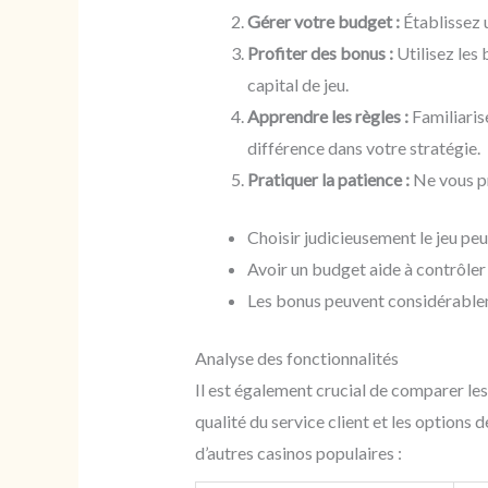
Gérer votre budget :
Établissez 
Profiter des bonus :
Utilisez les
capital de jeu.
Apprendre les règles :
Familiaris
différence dans votre stratégie.
Pratiquer la patience :
Ne vous pr
Choisir judicieusement le jeu peut
Avoir un budget aide à contrôler
Les bonus peuvent considérable
Analyse des fonctionnalités
Il est également crucial de comparer les 
qualité du service client et les options 
d’autres casinos populaires :