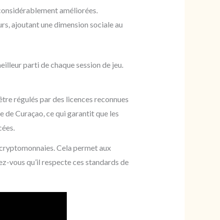
considérablement améliorées.
s, ajoutant une dimension sociale au
illeur parti de chaque session de jeu.
 être régulés par des licences reconnues
e de Curaçao, ce qui garantit que les
cées.
es cryptomonnaies. Cela permet aux
rez-vous qu’il respecte ces standards de