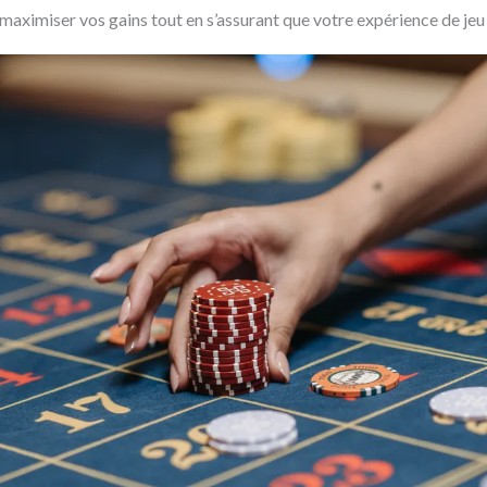
 maximiser vos gains tout en s’assurant que votre expérience de jeu