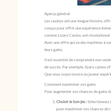
Aperçu général
Les casinos ont une longue histoire, off
conçus pour offrir une expérience immers
comme Lizaro Casino, ont révolutionné l
Avec une offre qui va des machines à sou
leurs gains.
Il est essentiel de comprendre non seul
de succès. Par exemple, lizaro casino off
Que vous soyez novice ou joueur expérime
Comment maximiser vos gains
Pour augmenter vos chances de gains dans
Choisir le bon jeu :
Sélectionnez d
pour maximiser vos chances de r