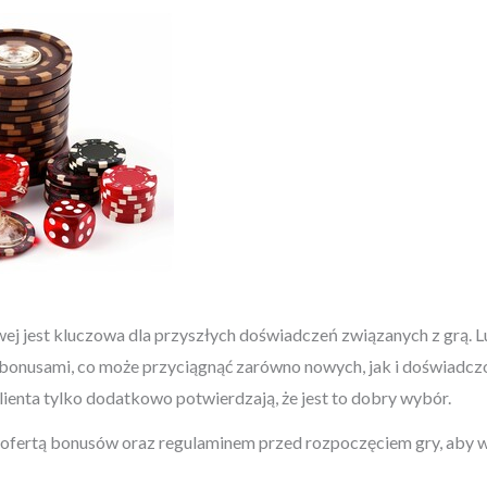
j jest kluczowa dla przyszłych doświadczeń związanych z grą. Lu
 bonusami, co może przyciągnąć zarówno nowych, jak i doświadcz
lienta tylko dodatkowo potwierdzają, że jest to dobry wybór.
z ofertą bonusów oraz regulaminem przed rozpoczęciem gry, aby w