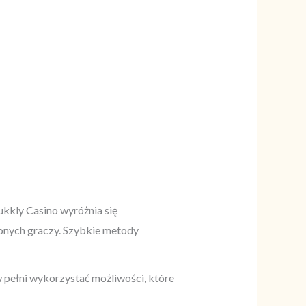
kkly Casino wyróżnia się
onych graczy. Szybkie metody
 pełni wykorzystać możliwości, które