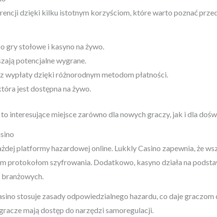
urencji dzięki kilku istotnym korzyściom, które warto poznać prz
o gry stołowe i kasyno na żywo.
zają potencjalne wygrane.
az wypłaty dzięki różnorodnym metodom płatności.
która jest dostępna na żywo.
o to interesujące miejsce zarówno dla nowych graczy, jak i dla do
sino
dej platformy hazardowej online. Lukkly Casino zapewnia, że ws
m protokołom szyfrowania. Dodatkowo, kasyno działa na podstawi
w branżowych.
asino stosuje zasady odpowiedzialnego hazardu, co daje graczo
racze mają dostęp do narzędzi samoregulacji.