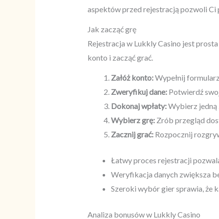
aspektów przed rejestracją pozwoli Ci
Jak zacząć grę
Rejestracja w Lukkly Casino jest prosta
konto i zacząć grać.
Załóż konto:
Wypełnij formularz 
Zweryfikuj dane:
Potwierdź swoj
Dokonaj wpłaty:
Wybierz jedną z
Wybierz grę:
Zrób przegląd dostę
Zacznij grać:
Rozpocznij rozgrywk
Łatwy proces rejestracji pozwal
Weryfikacja danych zwiększa 
Szeroki wybór gier sprawia, że k
Analiza bonusów w Lukkly Casino