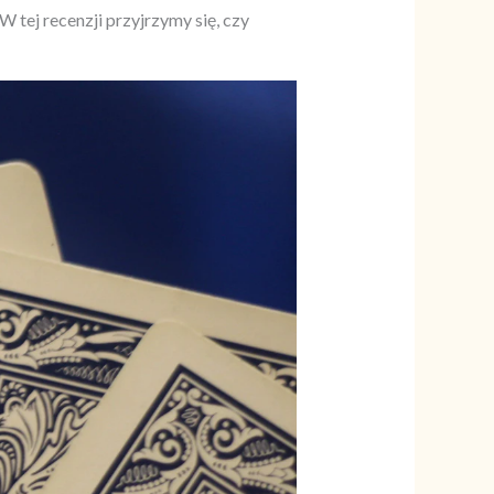
 tej recenzji przyjrzymy się, czy