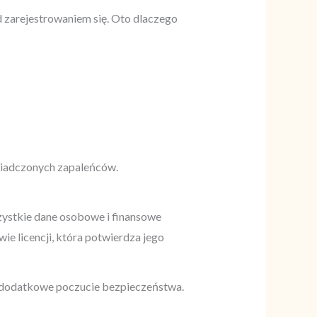
ed zarejestrowaniem się. Oto dlaczego
świadczonych zapaleńców.
zystkie dane osobowe i finansowe
e licencji, która potwierdza jego
m dodatkowe poczucie bezpieczeństwa.