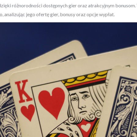
zięki różnorodności dostępnych gier oraz atrakcyjnym bonusom. W
, analizując jego ofertę gier, bonusy oraz opcje wypłat.