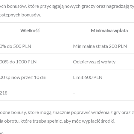
ych bonusów, które przyciągają nowych graczy oraz nagradzają tyc
ostępnych bonusów.
Wielkość
Minimalna wpłata
0% do 500 PLN
Minimalna strata 200 PLN
00% do 1000 PLN
Od pierwszej wpłaty
00 spinów przez 10 dni
Limit 600 PLN
218
–
rodne bonusy, które mogą znacznie poprawić wrażenia z gry oraz 
 obrotu, które trzeba spełnić, aby móc wypłacić środki.
no