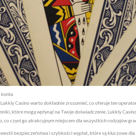
m konta
w Lukkly Casino warto dokładnie zrozumieć, co oferuje ten operat
nniki, które mogą wpłynąć na Twoje doświadczenie. Lukkly Casin
o, co czyni go atrakcyjnym miejscem dla wszystkich rodzajów gra
westii bezpieczeństwa i szybkości wypłat, które są kluczowe dla