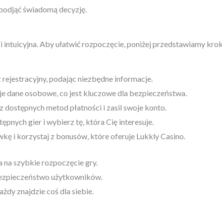
 podjąć świadomą decyzję.
 i intuicyjna. Aby ułatwić rozpoczęcie, poniżej przedstawiamy kro
rejestracyjny, podając niezbędne informacje.
e dane osobowe, co jest kluczowe dla bezpieczeństwa.
 dostępnych metod płatności i zasil swoje konto.
pnych gier i wybierz tę, która Cię interesuje.
ę i korzystaj z bonusów, które oferuje Lukkly Casino.
a na szybkie rozpoczęcie gry.
bezpieczeństwo użytkowników.
ażdy znajdzie coś dla siebie.