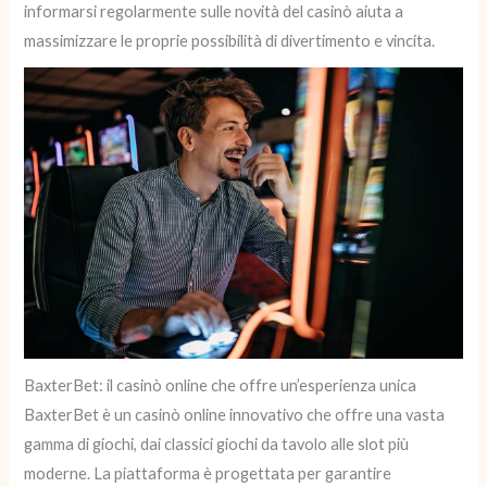
informarsi regolarmente sulle novità del casinò aiuta a
massimizzare le proprie possibilità di divertimento e vincita.
BaxterBet: il casinò online che offre un’esperienza unica
BaxterBet è un casinò online innovativo che offre una vasta
gamma di giochi, dai classici giochi da tavolo alle slot più
moderne. La piattaforma è progettata per garantire