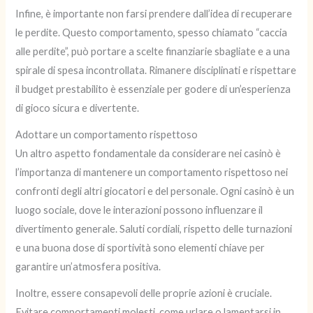
Infine, è importante non farsi prendere dall’idea di recuperare
le perdite. Questo comportamento, spesso chiamato “caccia
alle perdite”, può portare a scelte finanziarie sbagliate e a una
spirale di spesa incontrollata. Rimanere disciplinati e rispettare
il budget prestabilito è essenziale per godere di un’esperienza
di gioco sicura e divertente.
Adottare un comportamento rispettoso
Un altro aspetto fondamentale da considerare nei casinò è
l’importanza di mantenere un comportamento rispettoso nei
confronti degli altri giocatori e del personale. Ogni casinò è un
luogo sociale, dove le interazioni possono influenzare il
divertimento generale. Saluti cordiali, rispetto delle turnazioni
e una buona dose di sportività sono elementi chiave per
garantire un’atmosfera positiva.
Inoltre, essere consapevoli delle proprie azioni è cruciale.
Evitare comportamenti molesti, come urlare o lamentarsi in