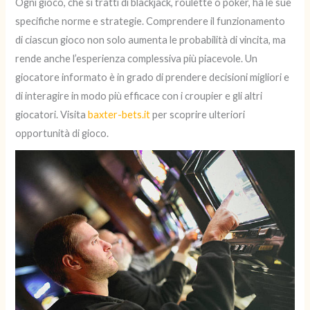
Ogni gioco, che si tratti di blackjack, roulette o poker, ha le sue
specifiche norme e strategie. Comprendere il funzionamento
di ciascun gioco non solo aumenta le probabilità di vincita, ma
rende anche l’esperienza complessiva più piacevole. Un
giocatore informato è in grado di prendere decisioni migliori e
di interagire in modo più efficace con i croupier e gli altri
giocatori. Visita
baxter-bets.it
per scoprire ulteriori
opportunità di gioco.