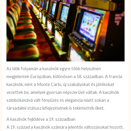
Az idők folyamán a kaszinók egyre több helyszínen
megjelentek Európában, különösen a 18. században. A francia
kaszinók, mint a Monte Carlo, új szabályokat és játékokat
vezettek be, amelyek gyorsan népszerűvé váltak. A kaszinók
szimbólumává vált fényűzés és elegancia miatt sokan a
társadalmi státusz kifejezésének is tekintették őket.
A kaszinók fejlődése a 19. században
A 19. század a kaszinók számára jelentős változásokat hozott.