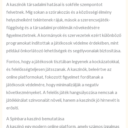
A kaszinók társadalmi hatásai is sokféle szempontot
felvetnek. Míg sokan a szórakozás és a közösségi élmény
helyszíneiként tekintenek rájuk, mások a szerencsejáték-
függőség és a társadalmi problémák növekedésére
figyelmeztetnek. A kormányok és szervezetek ezért különböző
programokat indítottak a játékosok védelme érdekében, mint
például önkorlátozó lehetőségek és segélyvonalak biztosítása.
Fontos, hogy a játékosok tisztában legyenek a kockázatokkal,
és felelősségteljesen játsszanak. A kaszinók, beleértve az
online platformokat, fokozott figyelmet fordítanak a
játékosok védelmére, hogy minimalizálják a negatív
következményeket. A felelős játék hangsúlyozása nemcsak a
játékkínálat színvonalát növeli, hanem a kaszinók jó hírnevét is
erősíti.
A Spinbara kaszinó bemutatása
A kaszinó egy modern online platform, amely számos izgalmas