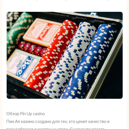
Обзор Pin Up casino
Пин Ап казино создано для тех, кто ценит качество и