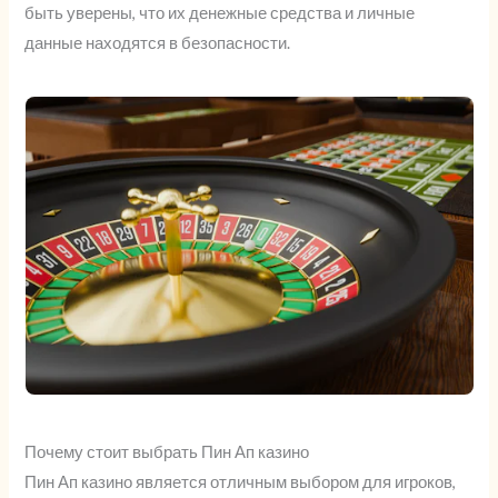
быть уверены, что их денежные средства и личные
данные находятся в безопасности.
Почему стоит выбрать Пин Ап казино
Пин Ап казино является отличным выбором для игроков,