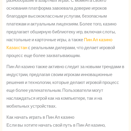
разнообразие в азартных играх. С момента своего
основания платформа завоевала доверие игроков
благодаря высококлассным услугам, безопасным
платежам и актуальным лицензиям. Более того, казино
предлагает обширную библиотеку игр, включая слоты,
настольные и карточные игры, а также
Пин Ап казино
Казахстан
с реальными дилерами, что делает игровой
процесс еще более захватывающим.
Пин Ап казино также активно следит за новыми трендами в
индустрии, предлагая своим игрокам инновационные
решения и технологии, которые делают игровой процесс
еще более увлекательным. Пользователи могут
наслаждаться игрой как на компьютере, так и на
мобильных устройствах.
Как начать играть в Пин Ап казино
Если вы хотите начать свой путь в Пин Ап казино,