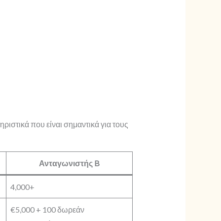
ηριστικά που είναι σημαντικά για τους
Ανταγωνιστής B
4,000+
€5,000 + 100 δωρεάν