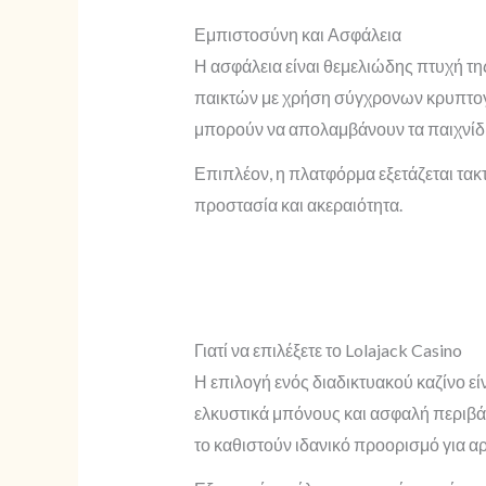
Εμπιστοσύνη και Ασφάλεια
Η ασφάλεια είναι θεμελιώδης πτυχή τη
παικτών με χρήση σύγχρονων κρυπτογρα
μπορούν να απολαμβάνουν τα παιχνίδι
Επιπλέον, η πλατφόρμα εξετάζεται τακτι
προστασία και ακεραιότητα.
Γιατί να επιλέξετε το Lolajack Casino
Η επιλογή ενός διαδικτυακού καζίνο εί
ελκυστικά μπόνους και ασφαλή περιβάλ
το καθιστούν ιδανικό προορισμό για αρ