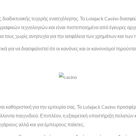
ς διαδικτυακής τυχερής ενασχόλησης. Το Lolajack Casino διασφα
φικών τεχνολογιών και είναι πιστοποιημένο από έγκυρες αρχές.
α τους χωρίς ανησυχία για την ασφάλεια των χρημάτων και τω
κά για να διασφαλιστεί ότι οι κανόνες και οι κανονισμοί τηρούντ
ναι καθοριστική για την εμπειρία σας. Το Lolajack Casino προσφέ
λοντα παιχνιδιού. Επιπλέον, η εξαιρετική υποστήριξη πελατών 
χάριους αλλά και για έμπειρους παίκτες.