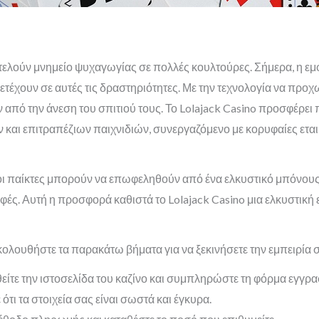
οτελούν μνημείο ψυχαγωγίας σε πολλές κουλτούρες. Σήμερα, η εμ
ετέχουν σε αυτές τις δραστηριότητες. Με την τεχνολογία να προ
 από την άνεση του σπιτιού τους. Το Lolajack Casino προσφέρει 
ι επιτραπέζιων παιχνιδιών, συνεργαζόμενο με κορυφαίες εταιρε
ι οι παίκτες μπορούν να επωφεληθούν από ένα ελκυστικό μπόνο
ές. Αυτή η προσφορά καθιστά το Lolajack Casino μια ελκυστική ε
ακολουθήστε τα παρακάτω βήματα για να ξεκινήσετε την εμπειρία 
ίτε την ιστοσελίδα του καζίνο και συμπληρώστε τη φόρμα εγγρα
ότι τα στοιχεία σας είναι σωστά και έγκυρα.