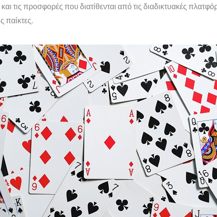
ές και τις προσφορές που διατίθενται από τις διαδικτυακές πλατφ
ς παίκτες.