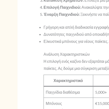
Κατάθεση Χρημάτων:
Επιλέξτε μια 
Επιλογή Παιχνιδιού:
Ανακαλύψτε την π
Έναρξη Παιχνιδιού:
Ξεκινήστε να παί
Γρήγορη και απλή διαδικασία εγγραφή
Δυνατότητες παιχνιδιού από οποιαδή
Ελκυστικά μπόνους για νέους παίκτες.
Ανάλυση Χαρακτηριστικών
Η επιλογή ενός καζίνο δεν εξαρτάται μ
παίκτες. Ας δούμε μια σύγκριση μεταξύ
Χαρακτηριστικό
Παιχνίδια διαθέσιμα
5,000+
Μπόνους
€15,000